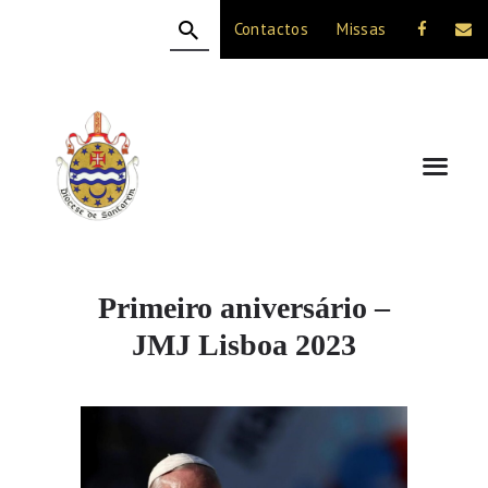
Contactos
Missas
HOME
A DIOCESE
CELEBRAÇÃO
VIDA CRISTÃ
NOTÍCIAS
JUBILEU 50 ANOS
Primeiro aniversário –
JMJ Lisboa 2023