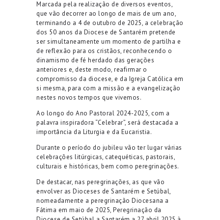
Marcada pela realização de diversos eventos,
que vão decorrer ao longo de mais de um ano,
terminando a 4 de outubro de 2025, a celebração
dos 50 anos da Diocese de Santarém pretende
ser simultaneamente um momento de partilha e
de reflexão para os cristãos, reconhecendo o
dinamismo de fé herdado das gerações
anteriores e, deste modo, reafirmar o
compromisso da diocese, e da Igreja Católica em
si mesma, para com a missão e a evangelização
nestes novos tempos que vivemos.
Ao longo do Ano Pastoral 2024-2025, com a
palavra inspiradora “Celebrar”, será destacada a
importância da Liturgia e da Eucaristia.
Durante o período do jubileu vão ter lugar várias
celebrações litúrgicas, catequéticas, pastorais,
culturais e históricas, bem como peregrinações.
De destacar, nas peregrinações, as que vão
envolver as Dioceses de Santarém e Setúbal,
nomeadamente a peregrinação Diocesana a
Fátima em maio de 2025, Peregrinação da
Diocese de Setúbal a Santarém a 27 abril 2025 à