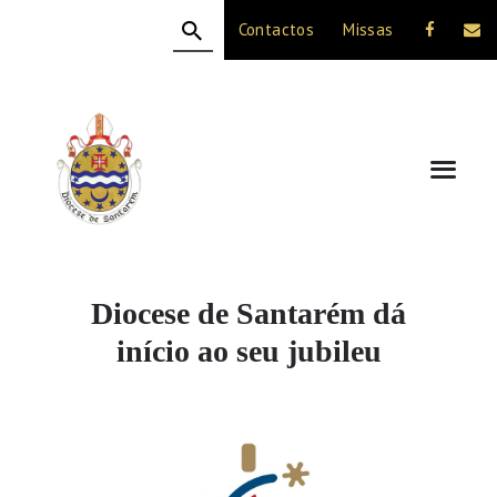
Contactos
Missas
HOME
A DIOCESE
CELEBRAÇÃO
VIDA CRISTÃ
NOTÍCIAS
JUBILEU 50 ANOS
Diocese de Santarém dá
início ao seu jubileu