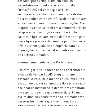
passado, por exemplo, um em cada 10
sacerdotes no mundo recebeu apoio da
Fundação AIS, tal como quase 11 mil
seminaristas, sendo que a maior parte destes
futuros padres estão em África, de onde provém
actualmente o maior número de vocações. Mas
o apoio estende-se também à sobrevivência de
religiosas, à construç
ão e reabilitação de
capelas e i
grejas, aos meios de transporte para
que a Igreja possa estar sempre junto dos seus
fiéis e até em ajuda de emergência para as
populações vítimas de calamidades naturais ou
de conflitos armados.
Enorme generosidade dos P
ortugueses
Em Portugal, a solidariedade dos benfeitores e
amigos da Fundação AIS atingiu, no ano
passado, o valor de 3 milhões e 691 mil euros
em donativos. Para a directora do secretariado
nacional da instituição, estes valores mostram
um espírito de entreajuda notável, tanto mais
que muitos dos benfeitores são, normalmente,
pessoas humildes e que vivem também com
dificuldades. “Nunca é demais sublinhar e