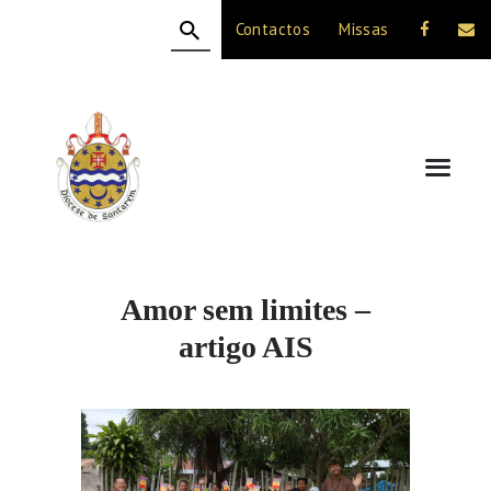
Contactos
Missas
HOME
A DIOCESE
CELEBRAÇÃO
VIDA CRISTÃ
NOTÍCIAS
JUBILEU 50 ANOS
Amor sem limites –
artigo AIS