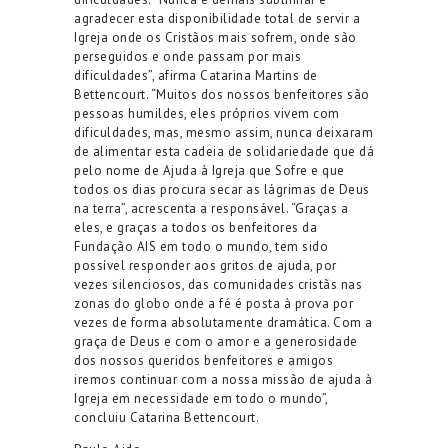
agradecer esta disponibilidade to
tal de servir a
Igreja onde os C
ristãos mais sofrem, onde são
perseguidos e onde passam por mais
dificuldades”, afirma Catarina Martins de
Bettencourt. “Muitos dos nossos benfeitores são
pessoas humildes, eles próprios vivem com
dificuldades, mas, mesmo assim, nunca deixaram
de alimentar esta cadeia de solidariedade que dá
pelo nome de Ajuda à Igreja que Sofre e que
todos os dias
procura secar as lágrimas de Deus
na terra”, acrescenta a responsável. “Graças a
eles, e graças a todos os benfeitores da
Fundação AIS em todo o mundo, tem sido
possível responder aos
gritos de ajuda, por
vezes silenciosos, das comunidades cristãs nas
zonas do globo onde a fé é posta à prova por
vezes de forma absolutamente dramática.
Com a
graça de Deus e com o amor e a generosidade
dos nossos queridos benfeitores e amigos
iremos continuar com a nossa missão de ajuda à
Igreja em necessidade em todo o mundo”,
concluiu Catarina Bettencourt
.