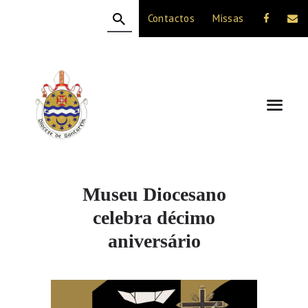
Contactos
Missas
HOME
A DIOCESE
CELEBRAÇÃO
VIDA CRISTÃ
NOTÍCIAS
JUBILEU 50 ANOS
Museu Diocesano
celebra décimo
aniversário