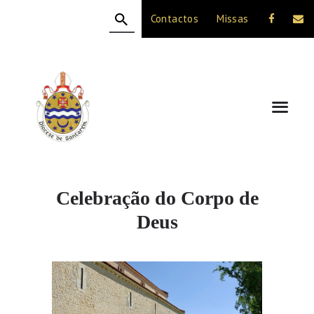
Contactos
Missas
HOME
A DIOCESE
CELEBRAÇÃO
VIDA CRISTÃ
NOTÍCIAS
JUBILEU 50 ANOS
Celebração do Corpo de
Deus