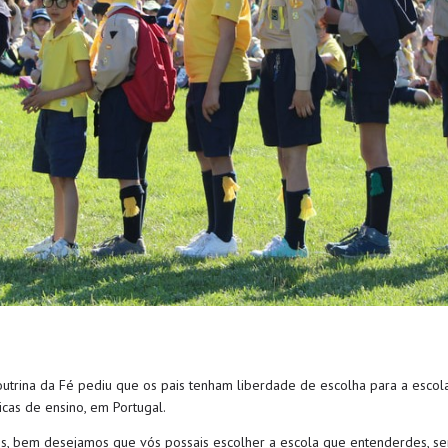
outrina da Fé pediu que os pais tenham liberdade de escolha para a esc
icas de ensino, em Portugal.
s, bem desejamos que vós possais escolher a escola que entenderdes, sem 