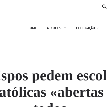
HOME
A DIOCESE
CELEBRAÇÃO
HOME
A DIOCESE
CELEBRAÇÃO
VIDA CRISTÃ
NOTÍCIAS
JUBILEU 50 ANOS
ispos pedem escol
atólicas «abertas