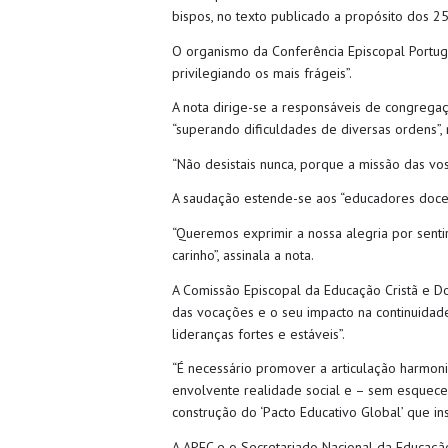
bispos, no texto publicado a propósito dos 25
O organismo da Conferência Episcopal Portug
privilegiando os mais frágeis”.
A nota dirige-se a responsáveis de congregaçõ
“superando dificuldades de diversas ordens”,
“Não desistais nunca, porque a missão das vo
A saudação estende-se aos “educadores docent
“Queremos exprimir a nossa alegria por sent
carinho”, assinala a nota.
A Comissão Episcopal da Educação Cristã e Do
das vocações e o seu impacto na continuidade 
lideranças fortes e estáveis”.
“É necessário promover a articulação harmoni
envolvente realidade social e – sem esquecer
construção do ‘Pacto Educativo Global’ que in
A APEC e o Secretariado Nacional da Educação