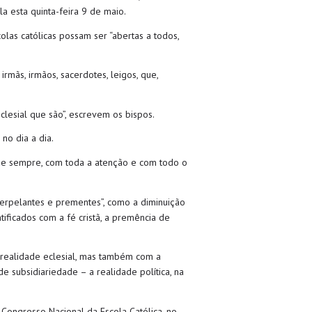
a esta quinta-feira 9 de maio.
as católicas possam ser “abertas a todos,
rmãs, irmãos, sacerdotes, leigos, que,
lesial que são”, escrevem os bispos.
no dia a dia.
de sempre, com toda a atenção e com todo o
terpelantes e prementes”, como a diminuição
ificados com a fé cristã, a premência de
a realidade eclesial, mas também com a
 subsidiariedade – a realidade política, na
 Congresso Nacional da Escola Católica, no