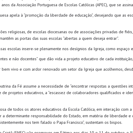
 anos da Associação Portuguesa de Escolas Católicas (APEC), que se assinal
uesa apela à “promoção da liberdade de educação”, desejando que as escol
es religiosas, de escolas diocesanas ou de associações privadas de fiéis, i
 mantêm as portas das suas escolas “abertas a quem deseja entrar”.
ssas escolas insere-se plenamente nos desígnios da Igreja, como espaço ec
es e não docentes” que dão vida a projeto educativo de cada instituição, 
ir bem vivo e com ardor renovado um setor da Igreja que acolhemos, des
utrina da Fé assume a necessidade de “encontrar respostas a questões in
de projetos educativos, a “escassez de colaboradores qualificados e ident
osa de todos os atores educativos da Escola Católica, em interação com 
 a determinante responsabilidade do Estado, em matéria de liberdade e de
sistentemente nos tem falado o Papa Francisco”, sustentam os bispos.
 Cristã (SNEC) vão promover em Fátima, nos dias 10 e 11 de outubro, o II