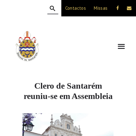
Contactos
Missas
HOME
A DIOCESE
CELEBRAÇÃO
VIDA CRISTÃ
NOTÍCIAS
JUBILEU 50 ANOS
Clero de Santarém
reuniu-se em Assembleia