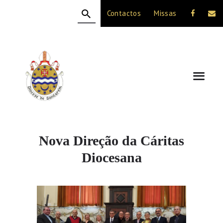
Contactos
Missas
HOME
A DIOCESE
CELEBRAÇÃO
VIDA CRISTÃ
NOTÍCIAS
JUBILEU 50 ANOS
Nova Direção da Cáritas
Diocesana