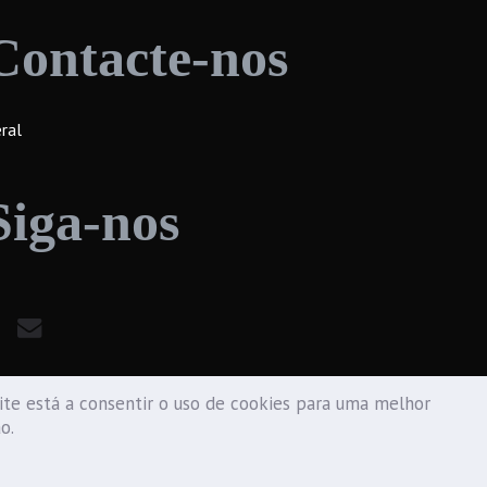
Contacte-nos
ral
Siga-nos
te está a consentir o uso de cookies para uma melhor
ão.