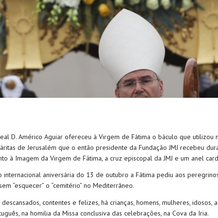
deal D. Américo Aguiar ofereceu à Virgem de Fátima o báculo que utilizou
Cáritas de Jerusalém que o então presidente da Fundação JMJ recebeu dur
nto à Imagem da Virgem de Fátima, a cruz episcopal da JMJ e um anel cardi
ão internacional aniversária do 13 de outubro a Fátima pediu aos peregri
sem “esquecer” o “cemitério” no Mediterrâneo.
escansados, contentes e felizes, há crianças, homens, mulheres, idosos, a f
tuguês, na homilia da Missa conclusiva das celebrações, na Cova da Iria.