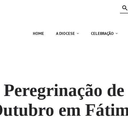
HOME
A DIOCESE
CELEBRAÇÃO
HOME
A DIOCESE
CELEBRAÇÃO
VIDA CRISTÃ
NOTÍCIAS
JUBILEU 50 ANOS
Peregrinação de
utubro em Fáti