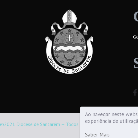
Ge
Ao navegar neste websi
experiência de utilizaç
©2021 Diocese de Santarém — Todos os direitos reservados.
Saber Mais