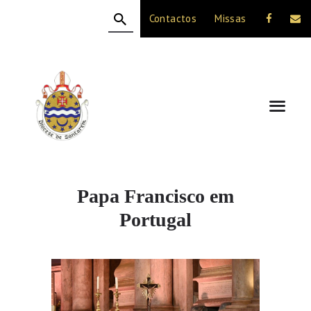
Contactos
Missas
HOME
A DIOCESE
CELEBRAÇÃO
VIDA CRISTÃ
NOTÍCIAS
JUBILEU 50 ANOS
Papa Francisco em
Portugal