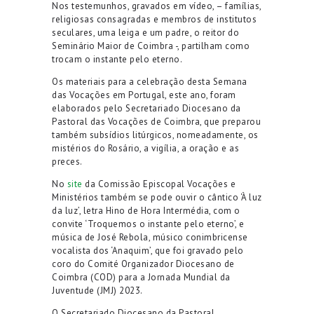
Nos testemunhos, gravados em vídeo, – famílias,
religiosas consagradas e membros de institutos
seculares, uma leiga e um padre, o reitor do
Seminário Maior de Coimbra -, partilham como
trocam o instante pelo eterno.
Os materiais para a celebração desta Semana
das Vocações em Portugal, este ano, foram
elaborados pelo Secretariado Diocesano da
Pastoral das Vocações de Coimbra, que preparou
também subsídios litúrgicos, nomeadamente, os
mistérios do Rosário, a vigília, a oração e as
preces.
No
site
da Comissão Episcopal Vocações e
Ministérios também se pode ouvir o cântico ‘À luz
da luz’, letra Hino de Hora Intermédia, com o
convite ‘Troquemos o instante pelo eterno’, e
música de José Rebola, músico conimbricense
vocalista dos ‘Anaquim’, que foi gravado pelo
coro do Comité Organizador Diocesano de
Coimbra (COD) para a Jornada Mundial da
Juventude (JMJ) 2023.
O Secretariado Diocesano da Pastoral