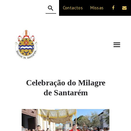
Contactos
Missas
HOME
A DIOCESE
CELEBRAÇÃO
VIDA CRISTÃ
NOTÍCIAS
JUBILEU 50 ANOS
Celebração do Milagre
de Santarém