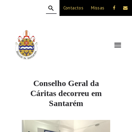
Contactos
Missas
HOME
A DIOCESE
CELEBRAÇÃO
VIDA CRISTÃ
NOTÍCIAS
JUBILEU 50 ANOS
Conselho Geral da
Cáritas decorreu em
Santarém