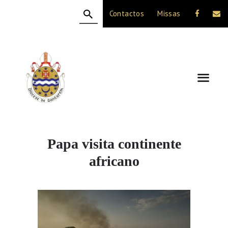
Contactos
Missas
HOME
A DIOCESE
CELEBRAÇÃO
VIDA CRISTÃ
NOTÍCIAS
JUBILEU 50 ANOS
Papa visita continente
africano