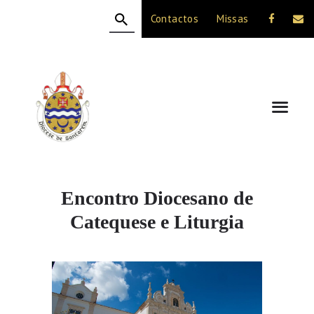
Contactos
Missas
HOME
A DIOCESE
CELEBRAÇÃO
VIDA CRISTÃ
NOTÍCIAS
JUBILEU 50 ANOS
Encontro Diocesano de
Catequese e Liturgia