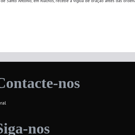
a de Santo António, em Riachos, recebe a vigília de oração antes das ordena
Contacte-nos
ral
Siga-nos