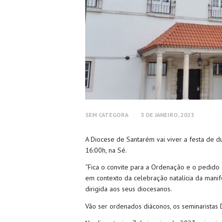
SEM CATEGORA
3 DE JANEIRO, 2023
A Diocese de Santarém vai viver a festa de d
16:00h, na Sé.
“Fica o convite para a Ordenação e o pedido
em contexto da celebração natalícia da mani
dirigida aos seus diocesanos.
Vão ser ordenados diáconos, os seminaristas D