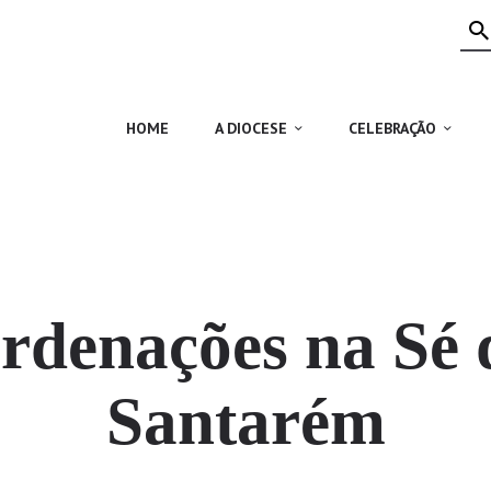
HOME
A DIOCESE
CELEBRAÇÃO
HOME
A DIOCESE
CELEBRAÇÃO
VIDA CRISTÃ
NOTÍCIAS
JUBILEU 50 ANOS
rdenações na Sé 
Santarém