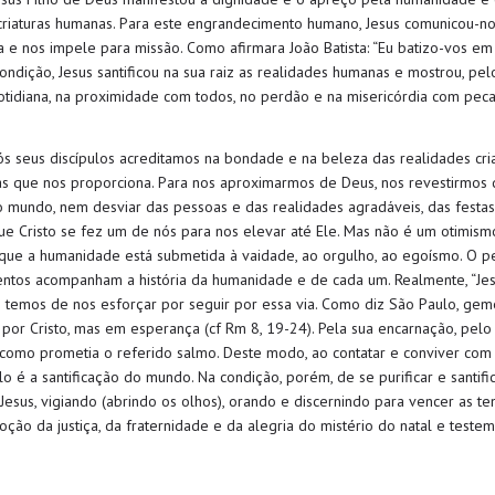
s criaturas humanas. Para este engrandecimento humano, Jesus comunicou-
 e nos impele para missão. Como afirmara João Batista: “Eu batizo-vos em 
ndição, Jesus santificou na sua raiz as realidades humanas e mostrou, pelo
uotidiana, na proximidade com todos, no perdão e na misericórdia com peca
 seus discípulos acreditamos na bondade e na beleza das realidades cri
s que nos proporciona. Para nos aproximarmos de Deus, nos revestirmos 
o mundo, nem desviar das pessoas e das realidades agradáveis, das festas,
ue Cristo se fez um de nós para nos elevar até Ele. Mas não é um otimismo
s que a humanidade está submetida à vaidade, ao orgulho, ao egoísmo. O 
ntos acompanham a história da humanidade e de cada um. Realmente, “Jes
as temos de nos esforçar por seguir por essa via. Como diz São Paulo, ge
por Cristo, mas em esperança (cf Rm 8, 19-24). Pela sua encarnação, pelo 
 como prometia o referido salmo. Deste modo, ao contatar e conviver com 
ípulo é a santificação do mundo. Na condição, porém, de se purificar e santif
Jesus, vigiando (abrindo os olhos), orando e discernindo para vencer as t
ão da justiça, da fraternidade e da alegria do mistério do natal e teste