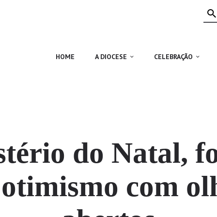
HOME
A DIOCESE
CELEBRAÇÃO
HOME
A DIOCESE
CELEBRAÇÃO
VIDA CRISTÃ
NOTÍCIAS
JUBILEU 50 ANOS
tério do Natal, f
 otimismo com ol