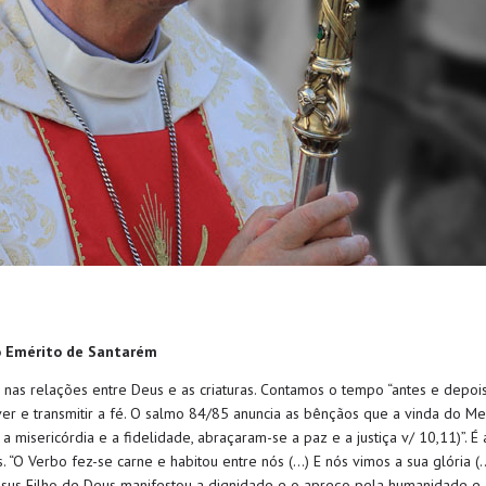
po Emérito de Santarém
as relações entre Deus e as criaturas. Contamos o tempo “antes e depois 
er e transmitir a fé. O salmo 84/85 anuncia as bênçãos que a vinda do Mes
 a misericórdia e a fidelidade, abraçaram-se a paz e a justiça v/ 10,11)”. 
“O Verbo fez-se carne e habitou entre nós (…) E nós vimos a sua glória (…
Jesus Filho de Deus manifestou a dignidade e o apreço pela humanidade e 