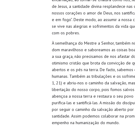
de Jesus, a santidade divina resplandece na
nossos corações o amor de Deus, nos santifica
e em fogo”. Deste modo, ao assumir a nossa co
se vive nas alegrias e sofrimentos da vida q
com os pobres.
À semelhança do Mestre a Senhor, também nós
dom maravilhoso e saboreamos as coisas boa
a sua graça, não precisamos de nos afastar d
otimismo cristão que brota da convicção de q
abertos e os pés na terra. De facto, sabemo
humanas. Também as tribulações e os sofrime
1, 21) e abriu-nos o caminho da salvação, m
libertação do nosso corpo, pois fomos salvos 
abençoa a nossa terra e restaura o seu povo
purifica-las e santificá-las. A missão do disc
por seguir o caminho da salvação aberto por 
santidade. Assim podemos colaborar na promoç
empenho na humanização do mundo.