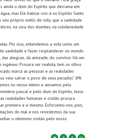
nos ainda o dom do Espírito que derrama em
água, mas Ele batizar-vos-á no Espírito Santo
 seu próprio estilo de vida, que a santidade
dores, na cura dos doentes, na solidariedade
adas. Por isso, entendemos a vida como um
de santidade e fazer resplandecer no mundo
 das alegrias, da amizade, do convívio. Há um
 ingénuo. Procura ser realista, tem os olhos
pecado marca as pessoas e as realidades
us veio salvar o povo de seus pecados” (Mt
memos no nosso íntimo e ansiamos pela
mistério pascal e pelo dom do Espírito, Jesus
as realidades humanas o cristão procura
icar primeiro a si mesmo. Esforcemo-nos, pois,
entações do mal e nos revestirmos da sua
munhar o otimismo cristão pelo nosso