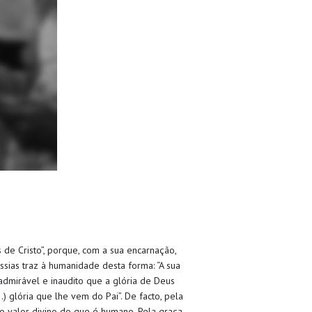
de Cristo”, porque, com a sua encarnação,
sias traz à humanidade desta forma: “A sua
É admirável e inaudito que a glória de Deus
) glória que lhe vem do Pai”. De facto, pela
o valor divino do que é humano. Pela graça