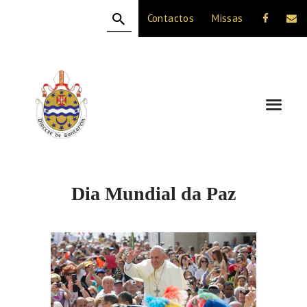
Contactos
Missas
HOME
A DIOCESE
CELEBRAÇÃO
VIDA CRISTÃ
NOTÍCIAS
JUBILEU 50 ANOS
Dia Mundial da Paz