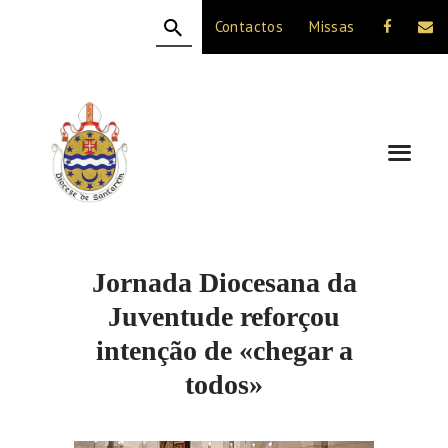
Contactos
Missas
HOME
A DIOCESE
CELEBRAÇÃO
VIDA CRISTÃ
NOTÍCIAS
JUBILEU 50 ANOS
Jornada Diocesana da
Juventude reforçou
intenção de «chegar a
todos»