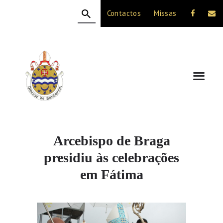
Contactos
Missas
HOME
A DIOCESE
CELEBRAÇÃO
VIDA CRISTÃ
NOTÍCIAS
JUBILEU 50 ANOS
Arcebispo de Braga
presidiu às celebrações
em Fátima