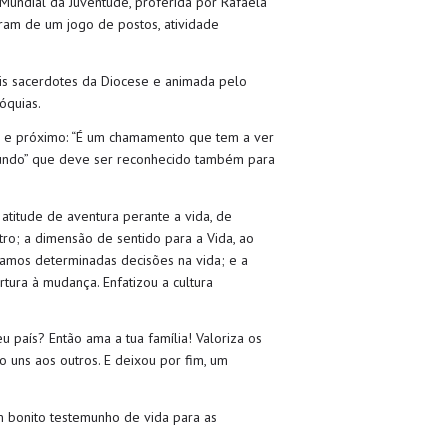
Mundial da Juventude, proferida por Rafaela
ram de um jogo de postos, atividade
eis sacerdotes da Diocese e animada pelo
óquias.
te e próximo: “É um chamamento que tem a ver
 mundo” que deve ser reconhecido também para
 atitude de aventura perante a vida, de
tro; a dimensão de sentido para a Vida, ao
mamos determinadas decisões na vida; e a
tura à mudança. Enfatizou a cultura
país? Então ama a tua família! Valoriza os
o uns aos outros. E deixou por fim, um
um bonito testemunho de vida para as