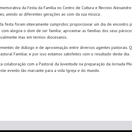
omemorativa da Festa da Família no Centro de Cultura e Recreio Alexandre
tes, unindo as diferentes gerações ao som da sua música.
da festa foram inteiramente cumpridos: proporcionar um dia de encontro 
om alegria o dom de ser família; aproximar as famílias dos seus párocos
localmente mas em termos diocesanos.
ementes de diálogo e de aproximação entre diversos agentes pastorais. Qu
storal Familiar, e por isso estamos satisfeitos com o resultado deste dia.
ta colaboração com a Pastoral da Juventude na preparação da Jornada Mun
este evento tão marcante para a vida Igreja e do mundo.