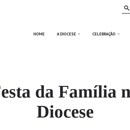
HOME
A DIOCESE
CELEBRAÇÃO
HOME
A DIOCESE
CELEBRAÇÃO
VIDA CRISTÃ
NOTÍCIAS
JUBILEU 50 ANOS
esta da Família 
Diocese