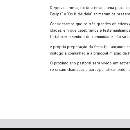
Depois da missa, foi descerrada uma placa c
Equipa” e “Os 8 d’Aldeia” animaram os presen
Consideramos que os três grandes objetivos 
idades, em que celebramos e testemunhamos c
fortalecer o sentido de comunidade, não só 
A própria preparação da festa foi lançando s
diálogo e comunhão é a principal missão da Pa
O próximo ano pastoral será vivido em estrei
se sintam chamadas a participar ativamente n