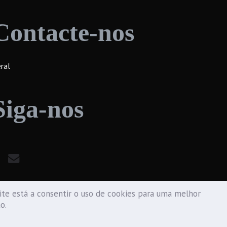
Contacte-nos
ral
Siga-nos
te está a consentir o uso de cookies para uma melhor
ão.