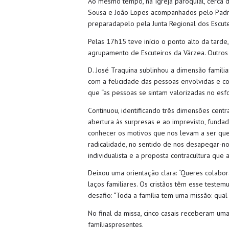
Ao mesmo tempo, na Igreja paroquial, cerca 
Sousa e João Lopes acompanhados pelo Padre 
preparadapelo pela Junta Regional dos Escute
Pelas 17h15 teve início o ponto alto da tard
agrupamento de Escuteiros da Várzea. Outros
D. José Traquina sublinhou a dimensão famil
com a felicidade das pessoas envolvidas e c
que “as pessoas se sintam valorizadas no es
Continuou, identificando três dimensões centr
abertura às surpresas e ao imprevisto, funda
conhecer os motivos que nos levam a ser que
radicalidade, no sentido de nos desapegar-no
individualista e a proposta contracultura que 
Deixou uma orientação clara: “Queres colabo
laços familiares. Os cristãos têm esse testem
desafio: “Toda a família tem uma missão: qual 
No final da missa, cinco casais receberam um
famíliaspresentes.