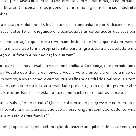
de 30 pessoasescutavam uma conferência sobre a participação na Jornada 
Ricardo Conceição; e os jovens – bem como algumas famílias – disfruta
iros.
e, a missa presidida por D. José Traquina, acompanhado por 3 diáconos e s
 sacerdotes foram chegando entretanto, após as celebrações das suas par
iar como vocação, que se inscreve num desígnio de Deus que está presen
om a missão que tem a própria família para a Igreja, para a sociedade e
forço que fazem e na dedicação que têm”.
ais que Jesus nos desafia a viver em Família: a Confiança, que permite uma
da n’Aquele que chama os noivos à Vida, à Fé e a encontrarem-se um ao ou
m somos, a viver como vivemos, que definem os critérios pelos quais to
s do passado para habitar a realidade presente, com espírito jovem e aber
as Pastorais Familiares estão a fazer, em Santarém e noutras dioceses.
rar na salvação do mundo? Queres colaborar no progresso e no bem do teu 
unho, valorizar as pessoas que são a nossa origem”, com liberdade, servind
é a missão da tua família?”
a bênçãoparticular pela celebração de aniversário jubilar de casamento, 