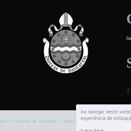
Ge
Ao navegar neste websi
experiência de utilizaç
©2021 Diocese de Santarém — Todos os direitos reservados.
Saber Mais