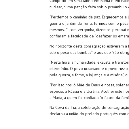
Cumprido em simultâneo em Roma e em Fátima
nuclear, numa petição feita sob o preâmbulo
“Perdemos o caminho da paz. Esquecemos a liç
guerra o jardim da Terra, ferimos com o peca
mesmos. E, com vergonha, dizemos: perdoai-n
confiaram a faculdade de “desfazer os emara
No horizonte desta consagração estiveram a 
sob o peso das bombas” e aos que “são obriga
“Nesta hora, a humanidade, exausta e transtor
intermédio. O povo ucraniano e o povo russo
pela guerra, a fome, a injustiça e a miséria”
“Por isso nós, ó Mãe de Deus e nossa, solen
especial a Rússia e a Ucrânia. Acolhei este n
a Maria, a quem foi confiado “o futuro da fam
Na Cova da Iria, a celebração de consagração 
declarou a união do prelado português com 