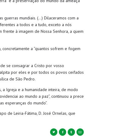
uerra” e a preservação do mundo da ameaça
as guerras mundiais. (…) Dilaceramos com a
ferentes a todos e a tudo, exceto a nós
 em frente à imagem de Nossa Senhora, a quem
a, concretamente a “quantos sofrem e fogem
 de se consagrar a Cristo por vosso
lpita por eles e por todos os povos ceifados
sílica de São Pedro.
 a Igreja e a humanidade inteira, de modo
rovidenciai ao mundo a paz”, continuou a prece
e as esperanças do mundo”.
po de Leiria-Fátima, D. José Ornelas, que