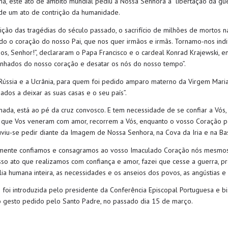
, este ato de âmbito mundial pediu a Nossa Senhora a “libertação da g
 de um ato de contrição da humanidade.
ão das tragédias do século passado, o sacrifício de milhões de mortos n
do o coração do nosso Pai, que nos quer irmãos e irmãs. Tornamo-nos indi
os, Senhor!”, declararam o Papa Francisco e o cardeal Konrad Krajewski,
nhados do nosso coração e desatar os nós do nosso tempo”.
Rússia e a Ucrânia, para quem foi pedido amparo materno da Virgem Mari
dos a deixar as suas casas e o seu país”.
nada, está ao pé da cruz convosco. E tem necessidade de se confiar a Vós,
, que Vos veneram com amor, recorrem a Vós, enquanto o vosso Coração pa
, ouviu-se pedir diante da Imagem de Nossa Senhora, na Cova da Iria e na Ba
emente confiamos e consagramos ao vosso Imaculado Coração nós mesmos,
osso ato que realizamos com confiança e amor, fazei que cesse a guerra, p
ília humana inteira, as necessidades e os anseios dos povos, as angústias 
foi introduzida pelo presidente da Conferência Episcopal Portuguesa e bis
o gesto pedido pelo Santo Padre, no passado dia 15 de março.