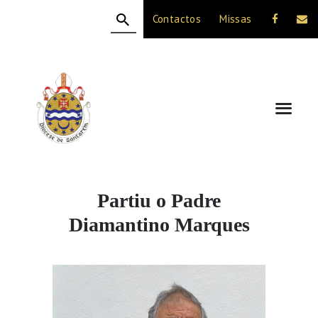
Contactos
Missas
HOME
A DIOCESE
CELEBRAÇÃO
VIDA CRISTÃ
NOTÍCIAS
JUBILEU 50 ANOS
Partiu o Padre
Diamantino Marques