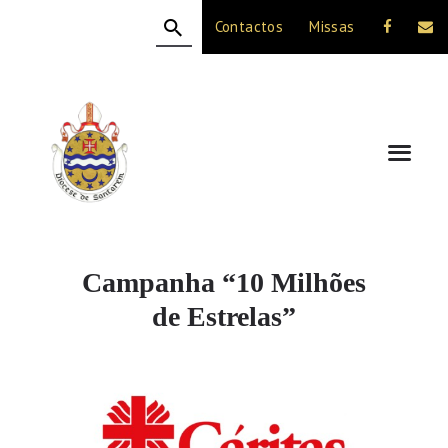
Contactos
Missas
HOME
A DIOCESE
CELEBRAÇÃO
VIDA CRISTÃ
NOTÍCIAS
JUBILEU 50 ANOS
Campanha “10 Milhões
de Estrelas”