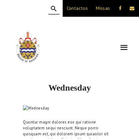
Contactos
Missas
HOME
A DIOCESE
CELEBRAÇÃO
VIDA CRISTÃ
NOTÍCIAS
JUBILEU 50 ANOS
Wednesday
Quuntur magni dolores eos qui ratione
voluptatem sequi nesciunt. Neque porro
quisquam est, qui dolorem ipsum quiaolor sit