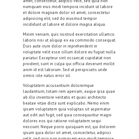
amet, consectetur, adipisci velit, sed quia non
numquam eius modi tempora incidunt ut labore
et dolore magnam dolor sit amet, consectetur
adipisicing elit, sed do eiusmod tempor
incididunt ut labore et dolore magna aliqua.
Minim veniam, quis nostrud exercitation ullamco
laboris nisi ut aliquip ex ea commodo consequat.
Duis aute irure dolor in reprehenderit in
voluptate velit esse cillum dolore eu fugiat nulla
pariatur. Excepteur sint occaecat cupidatat non
proident, sunt in culpa qui officia deserunt mollit
anim id est laborum. Sed ut perspiciatis unde
omnis iste natus error sit.
Voluptatem accusantium doloremque
laudantium, totam rem aperiam, eaque ipsa quae
ab illo inventore veritatis et quasi architecto
beatae vitae dicta sunt explicabo. Nemo enim
ipsam voluptatem quia voluptas sit aspernatur
aut odit aut fugit, sed quia consequuntur magni
dolores eos qui ratione voluptatem sequi
nesciunt. Neque porro quisquam est, qui dolorem
ipsum quia dolor sit amet, consectetur, adipisci
velit, sed quia non numquam eius modi tempora