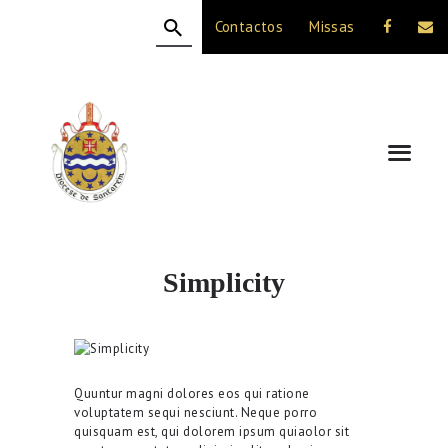
Contactos
Missas
HOME
A DIOCESE
CELEBRAÇÃO
VIDA CRISTÃ
NOTÍCIAS
JUBILEU 50 ANOS
Simplicity
Quuntur magni dolores eos qui ratione
voluptatem sequi nesciunt. Neque porro
quisquam est, qui dolorem ipsum quiaolor sit