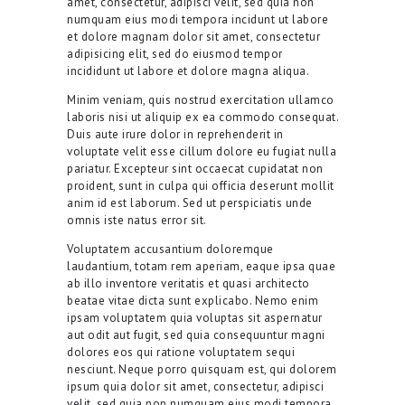
amet, consectetur, adipisci velit, sed quia non
numquam eius modi tempora incidunt ut labore
et dolore magnam dolor sit amet, consectetur
adipisicing elit, sed do eiusmod tempor
incididunt ut labore et dolore magna aliqua.
Minim veniam, quis nostrud exercitation ullamco
laboris nisi ut aliquip ex ea commodo consequat.
Duis aute irure dolor in reprehenderit in
voluptate velit esse cillum dolore eu fugiat nulla
pariatur. Excepteur sint occaecat cupidatat non
proident, sunt in culpa qui officia deserunt mollit
anim id est laborum. Sed ut perspiciatis unde
omnis iste natus error sit.
Voluptatem accusantium doloremque
laudantium, totam rem aperiam, eaque ipsa quae
ab illo inventore veritatis et quasi architecto
beatae vitae dicta sunt explicabo. Nemo enim
ipsam voluptatem quia voluptas sit aspernatur
aut odit aut fugit, sed quia consequuntur magni
dolores eos qui ratione voluptatem sequi
nesciunt. Neque porro quisquam est, qui dolorem
ipsum quia dolor sit amet, consectetur, adipisci
velit, sed quia non numquam eius modi tempora