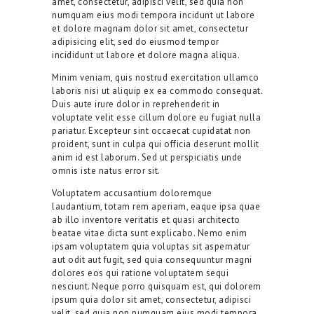
amet, consectetur, adipisci velit, sed quia non
numquam eius modi tempora incidunt ut labore
et dolore magnam dolor sit amet, consectetur
adipisicing elit, sed do eiusmod tempor
incididunt ut labore et dolore magna aliqua.
Minim veniam, quis nostrud exercitation ullamco
laboris nisi ut aliquip ex ea commodo consequat.
Duis aute irure dolor in reprehenderit in
voluptate velit esse cillum dolore eu fugiat nulla
pariatur. Excepteur sint occaecat cupidatat non
proident, sunt in culpa qui officia deserunt mollit
anim id est laborum. Sed ut perspiciatis unde
omnis iste natus error sit.
Voluptatem accusantium doloremque
laudantium, totam rem aperiam, eaque ipsa quae
ab illo inventore veritatis et quasi architecto
beatae vitae dicta sunt explicabo. Nemo enim
ipsam voluptatem quia voluptas sit aspernatur
aut odit aut fugit, sed quia consequuntur magni
dolores eos qui ratione voluptatem sequi
nesciunt. Neque porro quisquam est, qui dolorem
ipsum quia dolor sit amet, consectetur, adipisci
velit, sed quia non numquam eius modi tempora