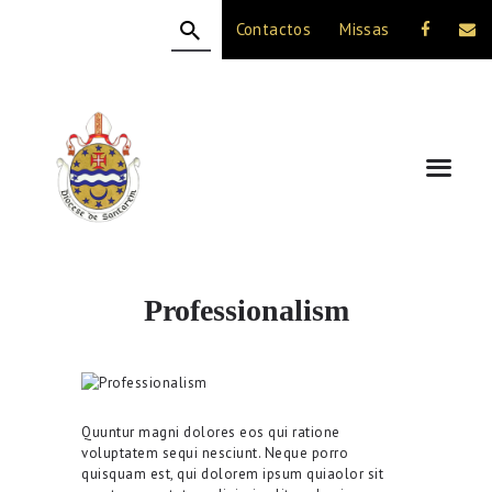
Contactos
Missas
HOME
A DIOCESE
CELEBRAÇÃO
VIDA CRISTÃ
NOTÍCIAS
JUBILEU 50 ANOS
Professionalism
Quuntur magni dolores eos qui ratione
voluptatem sequi nesciunt. Neque porro
quisquam est, qui dolorem ipsum quiaolor sit