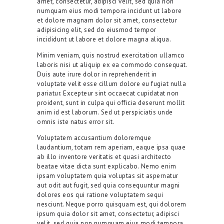
amet, consectetur, adipisci velit, sed quia non
numquam eius modi tempora incidunt ut labore
et dolore magnam dolor sit amet, consectetur
adipisicing elit, sed do eiusmod tempor
incididunt ut labore et dolore magna aliqua.
Minim veniam, quis nostrud exercitation ullamco
laboris nisi ut aliquip ex ea commodo consequat.
Duis aute irure dolor in reprehenderit in
voluptate velit esse cillum dolore eu fugiat nulla
pariatur. Excepteur sint occaecat cupidatat non
proident, sunt in culpa qui officia deserunt mollit
anim id est laborum. Sed ut perspiciatis unde
omnis iste natus error sit.
Voluptatem accusantium doloremque
laudantium, totam rem aperiam, eaque ipsa quae
ab illo inventore veritatis et quasi architecto
beatae vitae dicta sunt explicabo. Nemo enim
ipsam voluptatem quia voluptas sit aspernatur
aut odit aut fugit, sed quia consequuntur magni
dolores eos qui ratione voluptatem sequi
nesciunt. Neque porro quisquam est, qui dolorem
ipsum quia dolor sit amet, consectetur, adipisci
velit, sed quia non numquam eius modi tempora