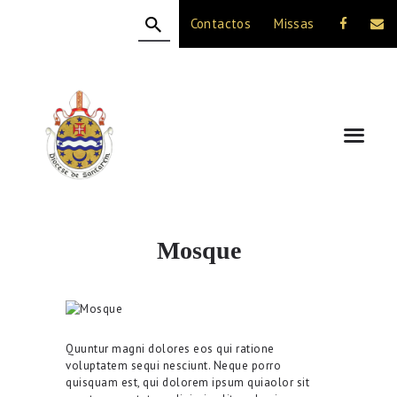
Contactos
Missas
HOME
A DIOCESE
CELEBRAÇÃO
VIDA CRISTÃ
NOTÍCIAS
JUBILEU 50 ANOS
Mosque
Quuntur magni dolores eos qui ratione
voluptatem sequi nesciunt. Neque porro
quisquam est, qui dolorem ipsum quiaolor sit