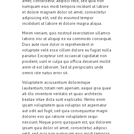
amet, consectetur, adipisci velit, sed quia non
numquam eius modi tempora incidunt ut labore
et dolore magnam dolor sit amet, consectetur
adipisicing elit, sed do eiusmod tempor
incididunt ut labore et dolore magna aliqua.
Minim veniam, quis nostrud exercitation ullamco
laboris nisi ut aliquip ex ea commodo consequat.
Duis aute irure dolor in reprehenderit in
voluptate velit esse cillum dolore eu fugiat nulla
pariatur. Excepteur sint occaecat cupidatat non
proident, sunt in culpa qui officia deserunt mollit
anim id est laborum. Sed ut perspiciatis unde
omnis iste natus error sit.
Voluptatem accusantium doloremque
laudantium, totam rem aperiam, eaque ipsa quae
ab illo inventore veritatis et quasi architecto
beatae vitae dicta sunt explicabo. Nemo enim
ipsam voluptatem quia voluptas sit aspernatur
aut odit aut fugit, sed quia consequuntur magni
dolores eos qui ratione voluptatem sequi
nesciunt. Neque porro quisquam est, qui dolorem
ipsum quia dolor sit amet, consectetur, adipisci
velit, sed quia non numquam eius modi tempora