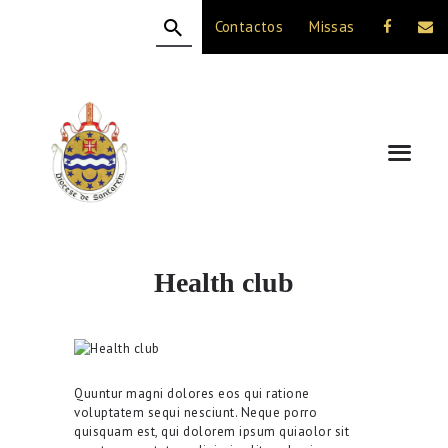
Contactos
Missas
HOME
A DIOCESE
CELEBRAÇÃO
VIDA CRISTÃ
NOTÍCIAS
JUBILEU 50 ANOS
Health club
Quuntur magni dolores eos qui ratione
voluptatem sequi nesciunt. Neque porro
quisquam est, qui dolorem ipsum quiaolor sit