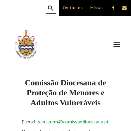
Contactos
Missas
HOME
A DIOCESE
CELEBRAÇÃO
VIDA CRISTÃ
NOTÍCIAS
JUBILEU 50 ANOS
Comissão Diocesana de
Proteção de Menores e
Adultos Vulneráveis
E-mail:
santarem@comissaodiocesana.pt