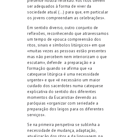
presente noutra reflexão: «os ritos devem
ser adequados à forma de viver da
sociedade atual (…) para que, em particular
os jovens compreendam as celebrações».
Em sentido diverso, outro conjunto de
reflexões, reconhecendo que atravessamos
um tempo de «pouca compreensão dos
ritos, sinais e símbolos litúrgicos» em que
«muitas vezes as pessoas estão presentes
mas não percebem nem interiorizam o que
escutam», defende
a preparação e a
formação quando se afirma que «a
catequese litúrgica é uma necessidade
urgente» e que «é necessário um maior
cuidado dos sacerdotes numa catequese
explicativa do sentido dos diferentes
momentos da Eucaristia» devendo as
paróquias «organizar com seriedade a
preparação dos leigos para os diferentes
serviços».
Se na primeira perspetiva se sublinha a
necessidade de mudança, adaptação,
atualização dos ritos e da linguagem, na