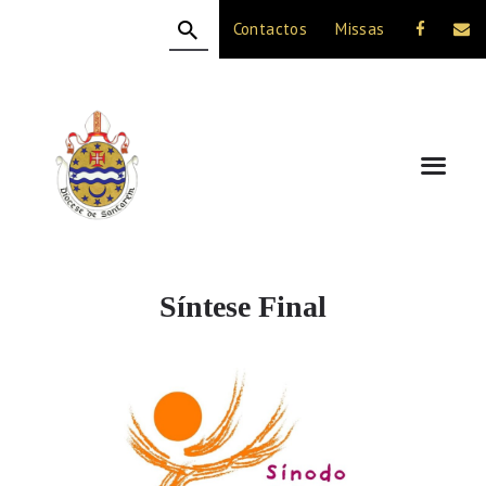
Contactos
Missas
HOME
A DIOCESE
CELEBRAÇÃO
VIDA CRISTÃ
NOTÍCIAS
JUBILEU 50 ANOS
Síntese Final