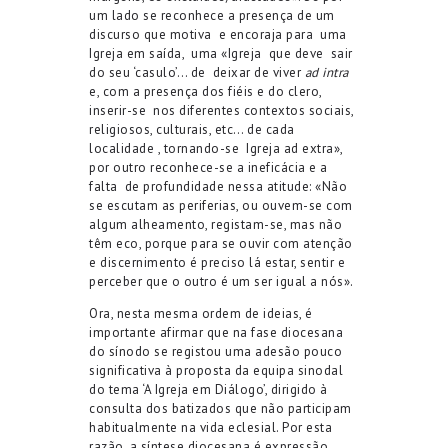
um lado se reconhece a presença de um
discurso que motiva
e encoraja para
uma
Igreja em saída,
uma «Igreja
que deve
sair
do seu ‘casulo’… de
deixar de viver
ad intra
e, com a presença dos fiéis e do clero,
inserir-se
nos diferentes contextos sociais,
religiosos, culturais, etc… de cada
localidade , tornando-se
Igreja ad extra»,
por outro reconhece-se a ineficácia e a
falta
de profundidade nessa atitude: «Não
se escutam as periferias, ou ouvem-se com
algum alheamento, registam-se, mas não
têm eco, porque para se ouvir com atenção
e discernimento é preciso lá estar, sentir e
perceber que o outro é um ser igual a nós».
Ora, nesta mesma ordem de ideias, é
importante afirmar que na fase diocesana
do sínodo se registou uma adesão pouco
significativa à proposta da equipa sinodal
do tema ‘A Igreja em Diálogo’, dirigido à
consulta dos batizados que não participam
habitualmente na vida eclesial. Por esta
razão, a síntese diocesana é expressão,