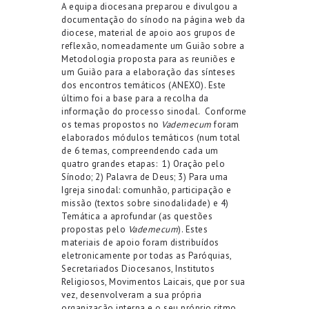
A equipa diocesana preparou e divulgou a
documentação do sínodo na página web da
diocese, material de apoio aos grupos de
reflexão, nomeadamente um Guião sobre a
Metodologia proposta para as reuniões e
um Guião para a elaboração das sínteses
dos encontros temáticos (ANEXO). Este
último foi a base para a recolha da
informação do processo sinodal.
Conforme
os temas propostos no
Vademecum
foram
elaborados módulos temáticos (num total
de 6 temas, compreendendo cada um
quatro grandes etapas:
1) Oração pelo
Sínodo; 2) Palavra de Deus; 3) Para uma
Igreja sinodal: comunhão, participação e
missão (textos sobre sinodalidade) e 4)
Temática a aprofundar (as questões
propostas pelo
Vademecum
). Estes
materiais de apoio foram distribuídos
eletronicamente por todas as Paróquias,
Secretariados Diocesanos, Institutos
Religiosos, Movimentos Laicais, que por sua
vez, desenvolveram a sua própria
organização interna e o seu próprio ritmo,