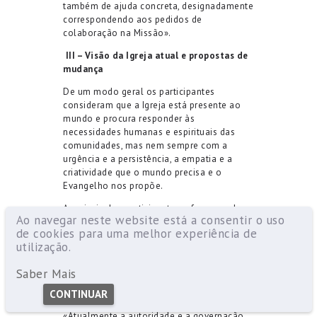
também de ajuda concreta, designadamente
correspondendo aos pedidos de
colaboração na Missão».
III – Visão da Igreja atual e propostas de
mudança
De um modo geral os participantes
consideram que a Igreja está presente ao
mundo e procura responder às
necessidades humanas e espirituais das
comunidades, mas nem sempre com a
urgência e a persistência, a empatia e a
criatividade que o mundo precisa e o
Evangelho nos propõe.
A maioria dos participantes refere que, do
Ao navegar neste website está a consentir o uso
ponto de vista da estrutura, a Igreja atual
de cookies para uma melhor experiência de
continua a ser demasiado hierárquica, o que
utilização.
a torna inacessível e muito presa às
tradições e às “coisas” da Igreja, numa
Saber Mais
atitude de fechamento, burocrática e
legalista, existindo um enorme fosso entre
CONTINUAR
o clero/ hierarquia e o povo de Deus.
«Atualmente a autoridade e a governação