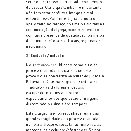
sereno e corajoso e articulado com tempo
de escuta. Claro que também é importante
não fomentar conflitos, intrigas e mal-
entendidos». Por fim, é digno de nota o
apelo feito ao reforço dos meios digitais na
comunicação da Igreja, «complementado
com uma presença de qualidade, nos meios
de comunicação social locais, regionais e
nacionais».
2- Exclusão/Inclusão
No
Vademecum
publicado como guia do
processo sinodal, indica-se que este
processo se concretiza
«
escutando juntos a
Palavra de Deus na Sagrada Escritura e na
Tradição viva da Igreja e, depois,
escutando-nos uns aos outros e
especialmente aos que estão à margem,
discernindo os sinais dos tempos».
Esta citação faz-nos reconhecer uma das
grandes fragilidades do processo sinodal
na nossa diocese: «escutar as minorias, as
margens, os excluídos/afastados». Se por