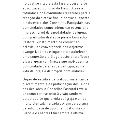
no qual se integra esta fase diocesana de
auscultação do Povo de Deus. Quase a
totalidade dos contributos recebidos para a
redação da síntese final diocesana
aponta
a existência
dos Conselhos Paroquiais nas
comunidades como
elemento essencial e
imprescindível da sinodalidade
da Igreja,
com particular destaque para o Conselho
Pastoral, «instrumento de comunhão
eclesial, de convergência dos objetivos
evangelizadores e lugar para estabelecer
uma conexão e diálogo pastoral profícuo»
e para
gerar «dinâmicas que mobilizem
a
comunidade para
a sua participação na
vida da Igreja e da própria comunidade».
Órgão de escuta e de diálogo, instância de
discernimento e de participação dos leigos
nas decisões, o Conselho Pastoral revela-
se como contraponto à visão também
partilhada de que a vida da Igreja é ainda
muito clerical, marcada por um paradigma
de autoridade de tipo piramidal onde «o
Bispo e os padres têm sempre a última