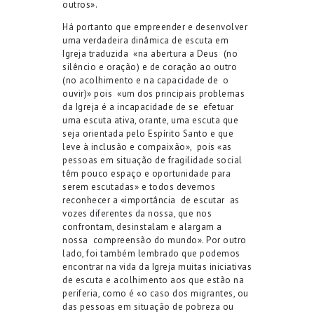
outros».
Há portanto que empreender e desenvolver
uma verdadeira dinâmica de escuta em
Igreja traduzida
«na abertura a Deus
(no
silêncio e oração) e de coração ao outro
(no acolhimento e na capacidade de
o
ouvir)» pois
«um dos principais problemas
da Igreja é a incapacidade de se
efetuar
uma escuta ativa, orante, uma escuta que
seja orientada pelo Espírito Santo e que
leve à inclusão e compaixão»,
pois «as
pessoas em situação de fragilidade social
têm pouco espaço e oportunidade para
serem escutadas» e todos devemos
reconhecer a «importância
de escutar
as
vozes diferentes da nossa, que nos
confrontam, desinstalam e alargam a
nossa
compreensão do mundo». Por outro
lado, foi também lembrado que podemos
encontrar na vida da Igreja muitas iniciativas
de escuta e acolhimento aos que estão na
periferia, como é «o caso dos migrantes, ou
das pessoas em situação de pobreza ou