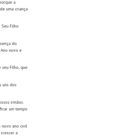
 porque
a
ade uma criança
 Seu Filho
sença do
m
Ano novo e
 seu Filho, que
s uns dos
ssos irmãos.
ficar um tempo
e
novo
ano civil
 crescer a