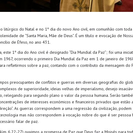
po
l
itúrgico do Natal
e no 1º dia do novo Ano civil
,
em comunhão com toda a
olenidade de
“Santa Maria, Mãe de Deus”
.
É um título e evocação
de
Nossa
ncílio de Éfeso
, no ano
431.
a, e
ste 1º
d
ia do Ano civil é
designado
“Dia Mundial da Paz”
;
f
oi
uma inicia
em 1967, ocorrendo
o primeiro Dia Mundial da Paz
em 1 de janeiro de 196
ra refletir
mos
sobre a paz,
contando
com o contributo
da mensagem do 
empo
s preocupantes de conflitos e guerras em diversas geografias do glo
omplexos de superioridade, ideias velhas de imperialismo, desejo insaciáv
o, relegando para segundo plano o valor da pessoa humana. Serão també
ncentrações de interesses económicos e financeiros privados que estão 
ireção”.
As guerras correspondem a uma regressão
d
a civilização, podem
e tecnologia mas não correspondem à vocação nobre do que é ser pessoa
cessário falar
de paz.
Núm. 6,22-27) ouvimos a promessa de Paz que Deus faz a Moisés para to