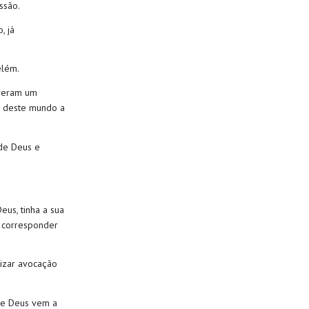
ssão
.
, já
elém.
iveram um
 deste mundo
a
de Deus e
Deus
,
tinha a sua
 corresponder
izar a
vocação
e Deus v
em a