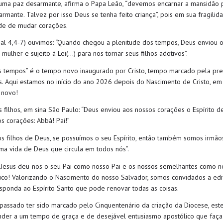
 uma paz desarmante
, afirma o Papa Leão,
“
devemos encarnar
a mansidão
armante
. Talvez por isso Deus se tenha
feito criança”
, pois em
sua fragilid
de de mudar corações.
Gal 4,4-7)
o
uvimos:
“Quando chegou a plenitude dos tempos,
Deus enviou o
mulher e sujeito à Lei
(…) para nos tornar seus filhos adotivos
”
.
s tempos
” é o
tempo novo inaugurado por Cristo
,
t
empo marcado pela pre
s.
Aqui estamos
no início do ano
20
26
depois do Nascimento de Cr
i
sto
,
e
o
n
ovo!
 filhos,
em sina São Paulo:
“Deus enviou aos nossos corações o Espírito de
s corações:
Abbá
! Pai!”
s filhos de Deus, se possuímos o seu Espírito, então também somos irmão
ma vida de Deus que circula em todos nós”.
,
Jesus deu-nos o seu Pai como nosso Pai e os nossos semelhantes como no
co!
Valorizando o Nascimento do nosso Salvador, somos convidados a edi
sponda ao Espírito Santo que pode renovar todas as coisas
.
passado ter sido marcado pelo Cinquentenário da criação da Diocese,
est
nder a um
tempo de graça e de desejável entusiasmo apostólico que faça