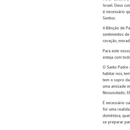
Israel. Deus co
é necessário q
Senhor.
A Bênção de Pa
sentimentos
de
coração,
morada
Para este noss
esteja com tod
O Santo Padre 
habitar-nos, tem
tem o sopro da 
uma amizade in
Ressuscitado
;
E
É necessário c
for uma realida
doméstica, quan
se
preparar par