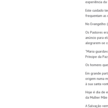
experiência da 
Este cuidado te
frequentam as n
No
Evangelho
:
(
Os Pastores er
anúncio para e
alegra
re
m-se c
“Maria guardava
Príncipe da Paz
Os homens que 
Em grande part
origem numa mu
à sua santa von
Hoje é dia de 
da Mulher Mãe
A Salvação ve