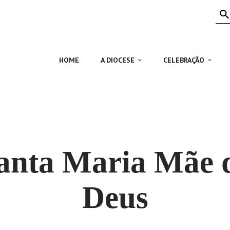
HOME
A DIOCESE
CELEBRAÇÃO
HOME
A DIOCESE
CELEBRAÇÃO
VIDA CRISTÃ
NOTÍCIAS
JUBILEU 50 ANOS
anta Maria Mãe 
Deus