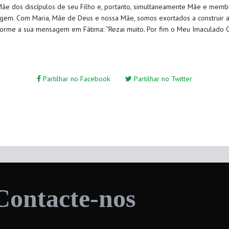
ãe dos discípulos de seu Filho e, portanto, simultaneamente Mãe e membr
igem. Com Maria, Mãe de Deus e nossa Mãe, somos exortados a construir
a
forme a
sua mensagem em Fátima
: “
R
ezai muito
.
P
or fim o
M
eu
I
maculado
Partilhar no Facebook
Partilhar no Twitter
Contacte-nos