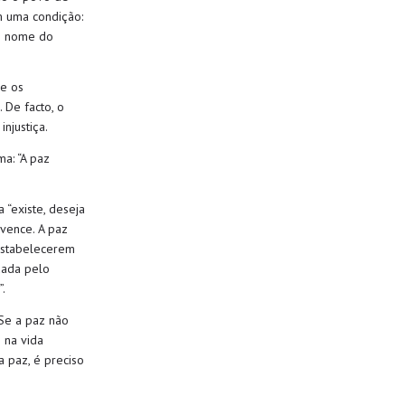
m
uma condição:
o nome do
e os
.
De facto
,
o
njustiça.
ma:
“A paz
 “existe, deseja
 vence. A paz
estabelecerem
çada pelo
.
Se
a paz
não
 na vida
a paz,
é preciso