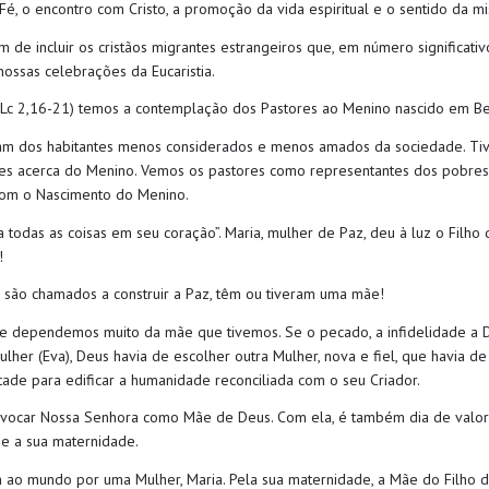
Fé, o encontro com Cristo
,
a promoção da vida espiritual
e o sentido da mi
m de incluir os cristãos migrantes estrangeiros que, em número significativo
ossas celebrações da Eucaristia.
Lc
2,16-21) temos a contemplação dos Pastores ao Menino nascido em B
am dos habitantes menos considerados e menos amados da sociedade. T
les acerca do Menino.
Vemos os pastores como representantes dos
pobres
om o Nascimento do Menino
.
 todas as coisas em seu coração”
.
Maria
,
mulher de Paz
,
d
eu à luz o
Filho 
!
são chamados a construir a Paz, têm ou tiveram uma mãe!
e dependemos muito da mãe que tivemos. Se o pecado, a infidelidade a 
lher (Eva), Deus havia de escolher
outra
Mulher
,
nova e
fiel
,
que havia de
tade para edificar a humanidade reconciliada com o seu Criador.
evocar Nossa Senhora como Mãe de Deus.
C
om ela, é também dia de valor
 e a sua
m
aternidade.
m ao mundo por uma Mulher
, Maria
. P
ela sua maternidade
,
a
Mãe do Filho d