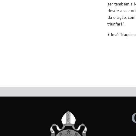
ser também a M
desde a sua or
da oração
, con
triunfará”
.
+ José Traquina