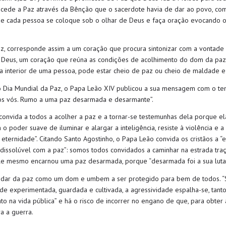
ncede a Paz atravé
s da Bênção que o sacerdote havia de dar ao povo
, co
ue cada pessoa se coloque sob o olhar de Deus e faça oração evocando 
z, corresponde assim a um coração que procura sintonizar com a vontade
 Deus, um coração que reún
a
as condições
de acolhimento do dom da paz
 interior de uma pessoa,
pode estar cheio de paz ou cheio de maldade e i
o
D
ia
Mundial da Paz
,
o Papa Leão XIV publicou a sua mensagem com o te
os vós. Rumo a uma paz desarmada e desarmante”.
convida a todos a
acolher a paz e a tornar-se testemunhas dela
porque ela
 o poder suave de iluminar e alargar a inteligência, resiste à violência e a
eternidade”. Citando Santo Agostinho, o Papa Leão convida os cristãos a
“
dissolúvel com a paz”
:
s
omos todos convidados a
caminhar
na estrada
tra
le mesmo encarnou uma paz desarmada
,
porque “desarmada foi a sua luta”
uidar da paz como um
dom e um
bem a ser protegido
para bem de todos.
“
de experimentada, guardada e cultivada, a agressividade espalha-se, tanto
to na vida pública” e
há o
risco de incorrer no engano
de que
, para obter 
a a guerra
.