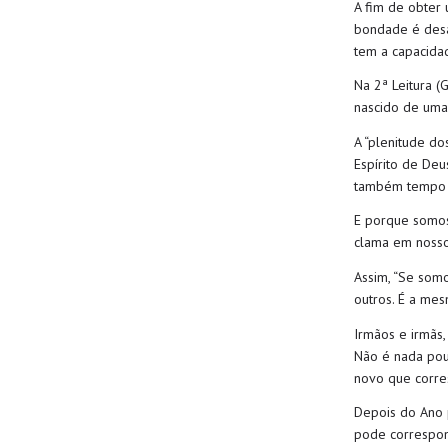
A fim de obter
bondade é des
tem a capacida
Na
2ª Leitura
(
nascido de uma 
A “p
lenitude do
Espírito de Deu
também
t
emp
E porque somos
clama em nosso
Assim,
“Se somo
outros. É a mes
Irmãos e irmãs
Não é nada pou
novo que corre
Depois do Ano 
pode correspo