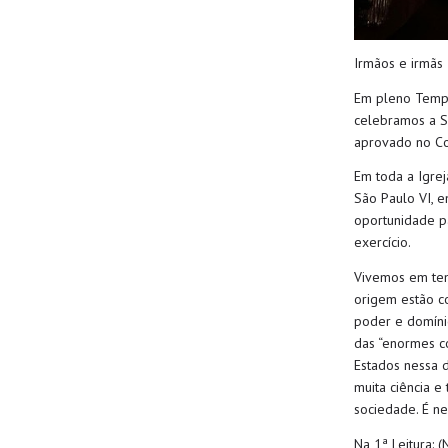
Irmãos e irmãs
Em pleno Tem
celebra
mos
a S
aprovado
no Co
Em toda a Igrej
São Paulo VI, 
oportunidade pa
exercício.
Vivemos em t
origem estão
c
poder e domíni
das
“enormes co
Estados nessa d
muita ciência 
sociedade
.
É ne
Na
1ª Leitura:
(