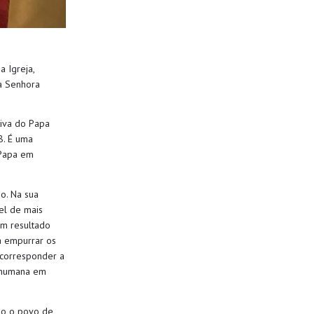
 Igreja,
 Senhora
tiva do Papa
8. É uma
Papa em
bo.
Na sua
el de mais
m resultado
a empurrar os
 corresponder a
 humana
em
do o povo de