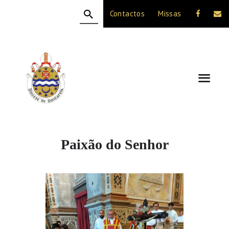
Contactos
Missas
HOME
A DIOCESE
CELEBRAÇÃO
VIDA CRISTÃ
NOTÍCIAS
JUBILEU 50 ANOS
Paixão do Senhor