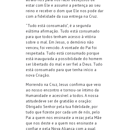
estar com Ele e assumir a pertença ao seu
reino e
receber o do
m
que Ele nos pode dar
com a
fidelidade da
sua entrega na Cruz.
“Tudo está consumado”
, é a
segunda
e
última
afirmação
.
Tudo está consumado
para que todos tenham acesso à vitória
sobre o mal. Em Jesus, o demónio não
venceu, foi vencido. A vontade do Pai foi
respeitada. Tudo está consumado porque
está inaugurada a possibilidade do homem
ser libertado do mal e ser fiel a Deus. Tudo
está consumado para que tenha início a
nova Criação.
Morrendo na Cruz, Jesus
confirma que veio
ao nosso encontro e
tornou
-se
íntimo da
Humanidade e acessível a todos
.
A nossa
atitude
de
ve ser de
gratidão
e oração
:
Obrigado Senhor pela tua fidelidade, por
tudo que fizeste por cada um de nós
, pelo
Pai a quem nos ensinaste a rezar, pela Mãe
que nos deste e a quem nos ensinaste a
confiar e pela
N
ova Aliança
com a qual