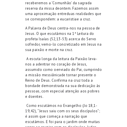
receberemos a
‘
Comunhão
’
da
sagrada
reserva da
missa
de
ontem
. Fazemos assim
uma aproximação
entre
duas realidades que
se correspondem:
a eucaristia
e a cruz.
A Palavra de Deus centra-nos na pessoa de
Jesus. O que escutámos na 1ª Leitura
do
profeta Isaías
(52,13-53
)
acerca do Servo
sofredor, vemo-lo concretizado em
Jesus na
sua paixão e morte na cruz
.
A escuta
longa
da
leitura
da Paixão leva-
nos a adentrar no coração de Jesus,
assumido como
o
enviado do Pai, cumprin
d
o
a
missão
messiânica
de tornar presente o
Reino de Deus
.
Confirma
na cruz toda a
bondade demonstrada na sua dedicação
às
pessoas, com
especial atenção aos pobres
e doentes.
Co
mo
escutámos no
Evangelho
(
Jo
18,1-
19,42)
,
“Jesus saiu com os seus discípulos”
;
é assim
que
começa
a narração que
escutámos.
E foi para o jardim onde muitas