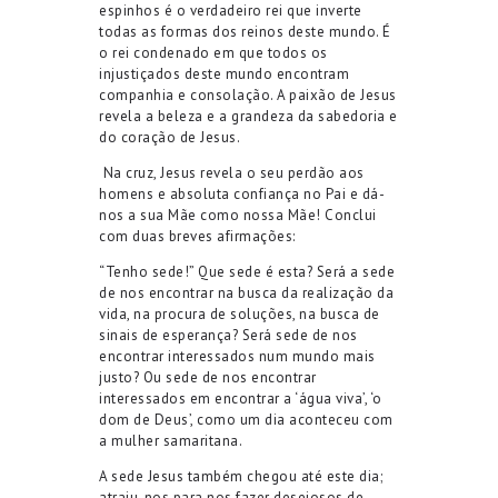
espinhos é o verdadeiro rei que inverte
todas as formas dos reinos deste mundo
.
É
o rei
condenado
em que todos os
injustiçados deste mundo encontram
companhia e consolação. A paixão de Jesus
revela a beleza e a grandeza da sabedoria e
do coração de Jesus.
Na cruz, Jesus
revela o seu perdão aos
homens e absoluta confiança no Pai e
dá-
nos a sua Mãe como nossa Mãe!
Conclui
com
duas
breves afirmações
:
“
Tenho sede
!” Que sede é esta?
Será a sede
de nos encontrar na busca d
a
realização
da
vida
, na procura de soluções, na busca de
sinais de esperança
?
S
erá s
ede de
nos
encontrar
interessados
n
um mundo mais
justo
?
Ou s
ede
de nos encontrar
interessados em encontrar
a
‘
água viva
’
,
‘
o
dom de Deus
’
, como um dia
aconteceu com
a
mulher samaritana.
A sede Jesus também chegou até este dia
;
atraiu-nos
para nos fazer desejosos de