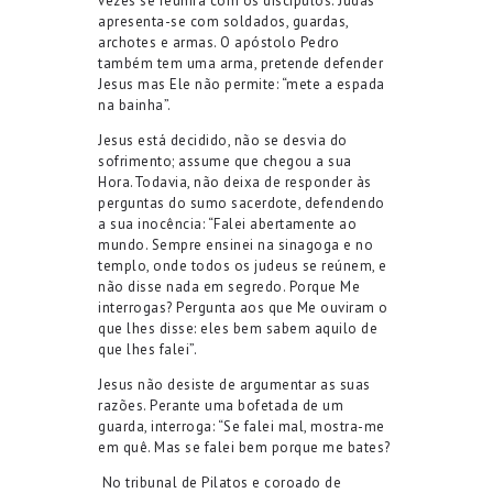
vezes se reunira com os discípulos.
Judas
apresenta-se com soldados, guardas,
archotes e armas. O apóstolo Pedro
também tem uma arma, pretende defender
Jesus mas Ele não permite:
“mete a espada
na bainha”.
Jesus está decidido, não se desvia do
sofrimento; assume que chegou a sua
Hora.
Todavia, não deixa de responder às
perguntas do sumo sacerdote, defendendo
a sua inocência: “Falei abertamente ao
mundo. Sempre ensinei na sinagoga e no
templo, onde todos os judeus se reúnem, e
não disse nada em segredo. Porque Me
interrogas? Pergunta aos que Me ouviram o
que lhes disse: eles bem sabem aquilo de
que lhes falei”.
Jesus não desiste de argumentar as suas
razões. Perante uma bofetada de um
guarda, interroga: “Se falei mal, mostra-me
em quê. Mas se falei bem porque me bates?
N
o tribunal
de Pilatos
e coroado de