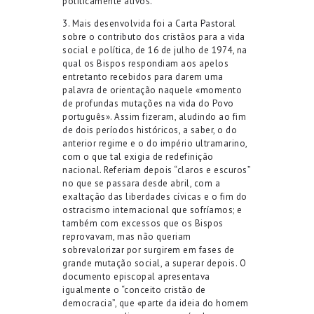
politicamente ativos.
3. Mais desenvolvida foi a Carta Pastoral
sobre o contributo dos cristãos para a vida
social e política, de 16 de julho de 1974, na
qual os Bispos respondiam aos apelos
entretanto recebidos para darem uma
palavra de orientação naquele «momento
de profundas mutações na vida do Povo
português». Assim fizeram, aludindo ao fim
de dois períodos históricos, a saber, o do
anterior regime e o do império ultramarino,
com o que tal exigia de redefinição
nacional. Referiam depois “claros e escuros”
no que se passara desde abril, com a
exaltação das liberdades cívicas e o fim do
ostracismo internacional que sofríamos; e
também com excessos que os Bispos
reprovavam, mas não queriam
sobrevalorizar por surgirem em fases de
grande mutação social, a superar depois. O
documento episcopal apresentava
igualmente o “conceito cristão de
democracia”, que «parte da ideia do homem