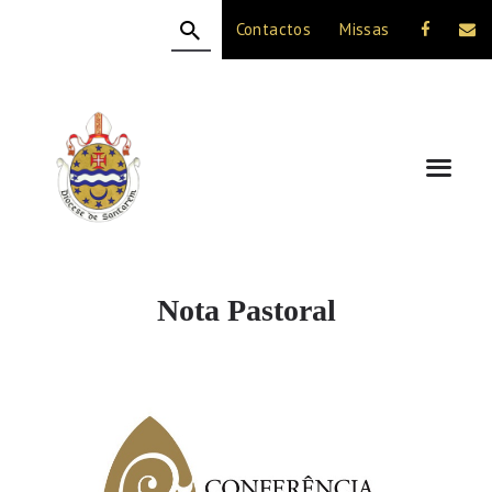
Contactos
Missas
HOME
A DIOCESE
CELEBRAÇÃO
VIDA CRISTÃ
NOTÍCIAS
JUBILEU 50 ANOS
Nota Pastoral