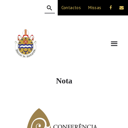
Contactos
Missas
HOME
A DIOCESE
CELEBRAÇÃO
VIDA CRISTÃ
NOTÍCIAS
JUBILEU 50 ANOS
Nota