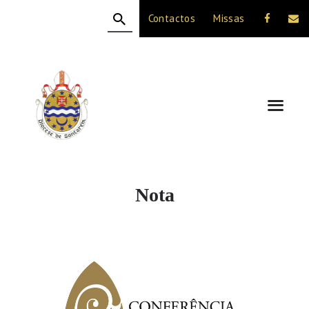
Contactos
Missas
HOME
A DIOCESE
CELEBRAÇÃO
VIDA CRISTÃ
NOTÍCIAS
JUBILEU 50 ANOS
Nota