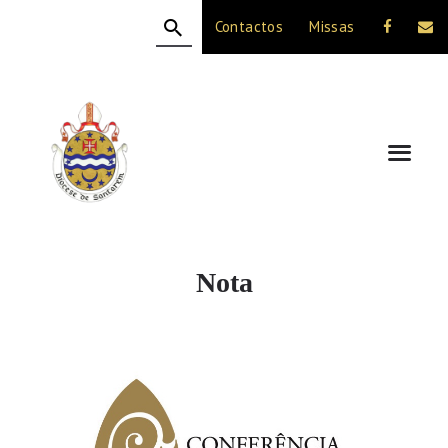
Contactos
Missas
HOME
A DIOCESE
CELEBRAÇÃO
VIDA CRISTÃ
NOTÍCIAS
JUBILEU 50 ANOS
Nota