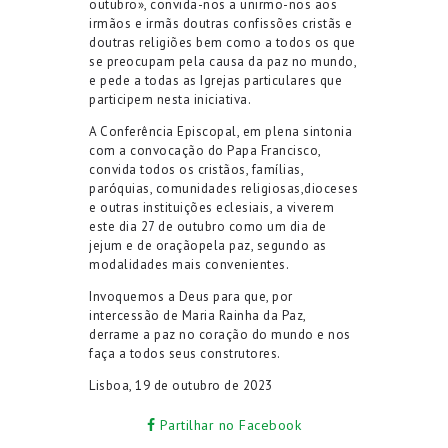
outubro
»
,
convida-nos a unirmo-nos
aos
irmãos e irmãs doutras confissões cristãs e
doutras religiões
bem como a
todos
os
que
se preocupam pela causa da paz no mundo
,
e pede a
todas as Igrejas particulares que
participem
nesta iniciativa
.
A Conferência Episcopal, em
plena sintonia
com
a convocação do Papa Francisco,
convida todos os cristãos, famílias,
paróquias,
comunidades religiosas,
dioceses
e
outras
instituições
eclesiais
,
a viverem
este dia 27 de outubro como um dia de
jejum e de oração
pela paz
, segundo as
modalidades mais convenientes.
Invoquemos
a
Deus
para que
, por
intercessão
d
e Maria
Rainha da Paz,
derrame
a paz no
coração d
o mund
o e nos
faça a todos
seus
construtores.
Lisboa,
19
de outubro
de 2023
Partilhar no Facebook