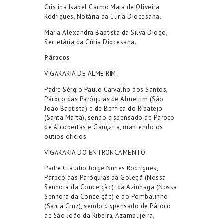
Cristina
Isabel Carmo Maia de Oliveira
Rodrigues
,
Notária da Cúria Diocesana.
Maria Alexandra Baptista da Silva Diogo
,
Secretária
da Cúria Diocesana.
Párocos
VIGARARIA DE ALMEIRIM
Padre
Sérgio Paulo Carvalho dos Santos
,
Pá
roco da
s Paróquias de
Almeirim
(São
João Baptista) e de
Benfica do Ribatejo
(Santa Marta), sendo dispensado de Pároco
de Alcobertas e Gançaria, mantendo os
outros ofícios.
VIGARARIA D
O
ENTRONCAMENTO
Padre
Cláudio Jorge Nunes Rodrigues
,
Pá
roco da
s Paróquias
da
Golegã
(Nossa
Senhora
da Conceição
)
, da
Azinhaga
(
Nossa
Senhora da Conceição)
e d
o
Pombalinho
(Santa Cruz)
, sendo dispensado de Pároco
de São João da Ribeira, Azambujeira,