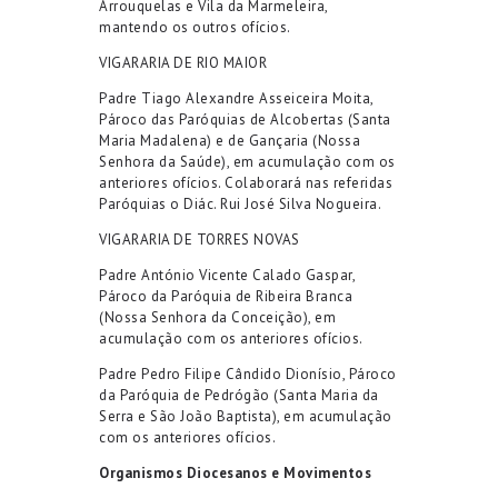
Arrouquelas
e Vila da Marmeleira,
mantendo os outros ofícios.
VIGARARIA DE RIO MAIOR
Padre Tiago Alexandre Asseiceira Moita
,
P
á
roco das Paróquias
de
Alcobertas
(
Santa
Maria Madalena
)
e de
Gançaria
(Nossa
Senhora da Saúde),
em acumulação com
os
anteriores
ofícios
. Colaborará nas referidas
Paróquias o Diác.
Rui José Silva Nogueira.
VIGARARIA DE TORRES NOVAS
Padre
António Vicente Calado Gaspar
,
Pároco
da Paróquia de
Ribeira Branca
(Nossa Senhora da Conceição), em
acumulação com os anteriores ofícios.
Padre
Pedro Filipe Cândido Dionísio
,
Pároco
d
a
Paróquia de
Pedrógão
(
Santa Maria da
Serra e São João Baptista
)
,
em acumulação
com os anteriores ofícios.
Organismos Diocesanos e Movimentos