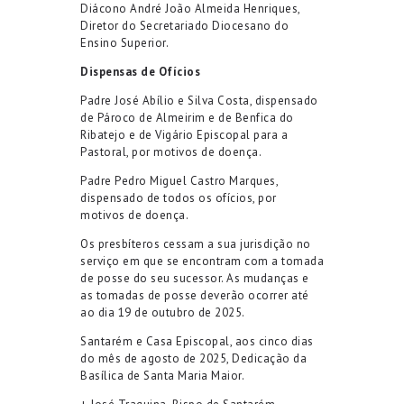
Diácono André
João Almeida
Henriques
,
Diretor
do Secretariado Diocesano
do
Ensino Superior
.
Dispensas de Ofí
cios
Padre
José Abílio e Silva Costa,
dispensado
de Pároco de Almeirim e de Benfica do
Ribatejo e de Vigário Episcopal para a
Pastoral, por motivos de doença
.
Padre
Pedro Miguel Castro Marques
,
d
ispensado d
e
todos os ofícios
, por
motivos de doença.
Os presbíteros cessam a sua jurisdiçã
o no
servi
ço em que se encontram com a tomada
de posse do seu sucessor. As mudanças e
as tomadas de posse deverão ocorrer até
ao dia 19 de
outubro de 202
5
.
Santaré
m e Casa Episcopal,
aos cinco dias
do mês de agosto de 2025
,
Dedicação da
Basílica de Santa Maria Maior
.