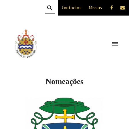
Contactos
Missas
HOME
A DIOCESE
CELEBRAÇÃO
VIDA CRISTÃ
NOTÍCIAS
JUBILEU 50 ANOS
Nomeações