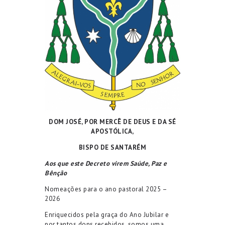
DOM JOS
É
, POR MERC
Ê DE DEUS E DA SÉ
APOSTÓ
LICA,
BISPO DE SANTARÉM
Aos que este Decreto virem Saúde, Paz e
Bênção
Nomeações para o ano pastoral 202
5
–
202
6
Enriquecidos pela graça do Ano Jubilar
e
por tantos dons recebidos, somos uma