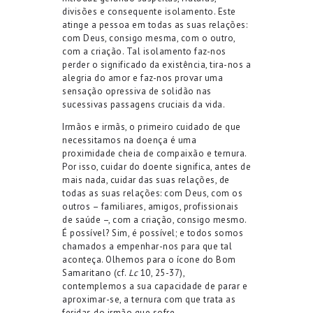
divisões e consequente isolamento. Este
atinge a pessoa em todas as suas relações:
com Deus, consigo mesma, com o outro,
com a criação. Tal isolamento faz-nos
perder o significado da existência, tira-nos a
alegria do amor e faz-nos provar uma
sensação opressiva de solidão nas
sucessivas passagens cruciais da vida.
Irmãos e irmãs, o primeiro cuidado de que
necessitamos na doença é uma
proximidade cheia de compaixão e ternura.
Por isso, cuidar do doente significa, antes de
mais nada, cuidar das suas relações, de
todas as suas relações: com Deus, com os
outros – familiares, amigos, profissionais
de saúde –, com a criação, consigo mesmo.
É possível? Sim, é possível; e todos somos
chamados a empenhar-nos para que tal
aconteça. Olhemos para o ícone do Bom
Samaritano (cf.
Lc
10, 25-37),
contemplemos a sua capacidade de parar e
aproximar-se, a ternura com que trata as
feridas do irmão que sofre.