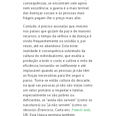
consequências, se encontram sem apoio
nem assistência: a guerra é a mais terrível
das doenças sociais e as pessoas mais
frágeis pagam-lhe o preço mais alto.
Contudo, é preciso assinalar que, mesmo
nos países que gozam da paz e de maiores
recursos, o tempo da velhice e da doença é
vivido frequentemente na solidão e, por
vezes, até no abandono. Esta triste
realidade é consequência sobretudo da
cultura do individualismo, que exalta a
produção a todo o custo e cultiva o mito da
eficiência, tornando-se indiferente e até
implacável quando as pessoas já não têm
as forças necessárias para lhe seguir o
passo. Torna-se então cultura do descarte,
na qual «as pessoas já não são vistas como
um valor primário a respeitar e tutelar,
especialmente se são pobres ou
deficientes, se “ainda não servem” (como os
nascituros) ou “já não servem” (como os
idosos)» (Francisco, Carta enc.
Fratelli tutti
,
18). Esta lógica permeia também,