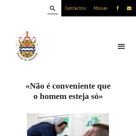
Contactos
Missas
HOME
A DIOCESE
CELEBRAÇÃO
VIDA CRISTÃ
NOTÍCIAS
JUBILEU 50 ANOS
«Não é conveniente que
o homem esteja só»