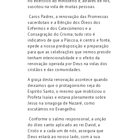
no exercício do ministério
e, através de vós,
suscitou na vida de muitas pessoas
.
Caros
P
adres,
a
renovação das
P
romessas
sacerdotais e
a Bênção dos Óleos dos
Enfermos e dos Catecúmenos e a
Consagração do Crisma,
tudo isto
é
indicativo de que
a Páscoa
, é centro e fonte,
e
pede a nossa predisposição e preparação
para que
as celebrações que iremos presidir
tenham intencionalidade e o efeito da
renovação
opera
da por Deus
na vidas dos
cristãos e das comunidades.
A graça desta renovação
acontece
quando
deixamos que
o protagonismo seja
d
o
Espírito Santo
, o mesmo
que mobilizou o
Profeta Isaías e estava plenamente sobre
Jesus
na sinagoga de Nazaré
, co
mo
escutámos
no Evangelho.
Conforme o salmo responsorial, a
unção
do óleo santo
aplicado ao rei David, a
Cristo e a cada um de nós,
assegura que
Deus est
a
rá ao nosso lado, com a sua