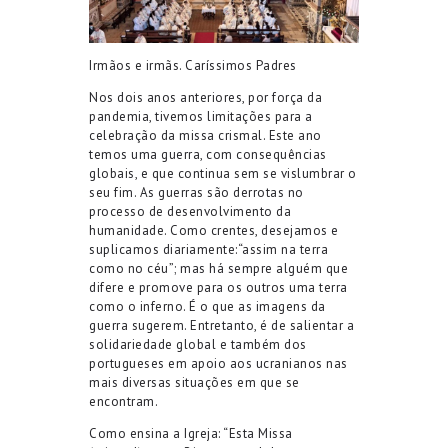
Irmãos e irmãs
.
Caríssimo
s
Padres
Nos dois anos anteriores
,
por força da
pandemia,
tivemos limitações para a
celebração da missa crismal. Este ano
temos uma guerra
, com consequências
globais, e
que con
tinua
sem
se vislumbrar o
seu fim.
As guerras são derrotas no
processo de desenvolvimento da
humanidade
.
Como crentes, desejamos e
suplicamos diariamente:
“assim na terra
como no céu”
;
mas
há sempre
alguém que
difere e
promove para os outros
um
a
terra
como o inferno
. É o que as imagens da
guerra sugerem.
Entretanto, é de salientar a
solidariedade global e também dos
portugueses em apoio aos ucranianos nas
mais diversas situações em que se
encontram.
Como
ensina a Igreja:
“
Esta
M
issa