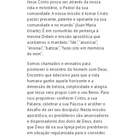
Jesus Cristo possa ser, através da nossa
vida e ministério, o Pastor da sua
comunidade. A nossa missão é tornar Cristo
pastor presente, patente e operante na sua
comunidade e no mundo” (Juan Maria
Uriarte
)
.
É em comunhão de pertença à
mesma Ordem e
missão
apostólic
a
que
aceitamos o mandato
: “Ide
”
,
“
anunciai
”
,
“
ensinai
”
,
“
batizai
”
,
“
fazei isto em memória
de mim”.
S
omos chamados
e enviados
par
a
p
romover o encontro do homem com Deus
.
Encontro que é
decisivo para que a vida
humana ganhe aquel
e horizonte e a
dimensão de beleza, simplicidade e alegria
que Jesus veio propor com o seu Reino
.
Para
isso propomos
:
conhecer Cristo, a sua
Palavra, celebrar a sua Páscoa e acolher o
desafio de ser seu discípulo.
Nesta missão
apostólica, os presbíteros são
anunciadores
e dispensadores dos dons de Deus, dons
que Deus dá na sua Igreja
pel
os
presbíteros
em situação
regularizad
a
para o
conceder.