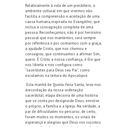
Relativamente à vida de um presbítero, o
ambiente cultura
l
em que vivemos
não
facilita
a compreensão
e aceitação
d
e
uma
causa
humana
,
inspirada no Evangelho
,
que
inclua a consagração completa de
uma
pessoa
.
Recon
heçamos
,
não é por heroísmo
pessoal que nos mantemos,
s
erá sempre
por referência e por contarmos com a graça
,
a ajuda
de Cristo, que nos chamou e
consagrou, que continua
mos
a afirmar:
Sim,
quero
.
É Cristo
a nossa confiança
,
é Ele
que
nos liberta
e nos configura como
“sacerdotes para Deus seu Pai”
, como
escutamos na leitura do Apocalipse
.
Esta
manhã de Quinta-feira Santa,
leva-nos
à
recordação da nossa ordenação
sacerdotal
,
etapa decisiva
de uma história
que se conta por
desígnio
de Deus
,
envolve
o próprio
, a família
e a Igreja. Na verdade,
a
par de dificuldades no percurso, de certo,
foram muitos
os momentos,
os sinais de
esperança e alegria
s
que Deus vos
suscit
ou