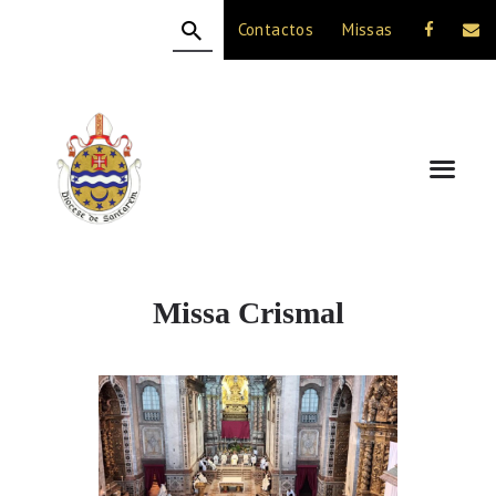
Contactos
Missas
HOME
A DIOCESE
CELEBRAÇÃO
VIDA CRISTÃ
NOTÍCIAS
JUBILEU 50 ANOS
Missa Crismal