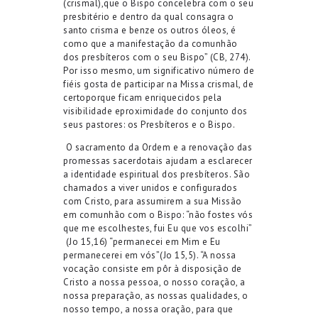
(
c
risma
l
)
,
que o Bispo concelebra com o seu
presbitério
e dentro da qual consagra o
santo crisma e benze os outros óleos, é
como que a manifestação da comunhão
dos presbíteros com o seu Bispo
” (
CB, 274)
.
Por
isso mesmo
,
u
m significativo número de
fiéis gosta de participar n
a
Missa crismal
,
de
c
ert
o
porque
ficam
enriquecidos
pela
visibilidade
e
proximidade
do conjunto
d
os
seus pastores
: os Presbíteros e o Bispo
.
O
sacramento da Ordem e
a
renovação das
promessas sacerdotais
ajudam a esclarecer
a identidade espiritual dos presbíteros
.
S
ão
chamados a viver
unidos e configurados
com Cristo
,
para assumirem a sua Missão
em comunhão com o Bispo:
“não fostes vós
que me escolhestes, fui Eu que vos escolhi”
(
Jo
15,16)
“permanecei em Mim e Eu
permanecerei em vós”
(
Jo
15,5
)
. “A nossa
vocação consiste em pôr à disposição de
Cristo a nossa pessoa, o nosso coração, a
nossa preparação, as nossas qualidades, o
nosso tempo, a nossa oração, para que