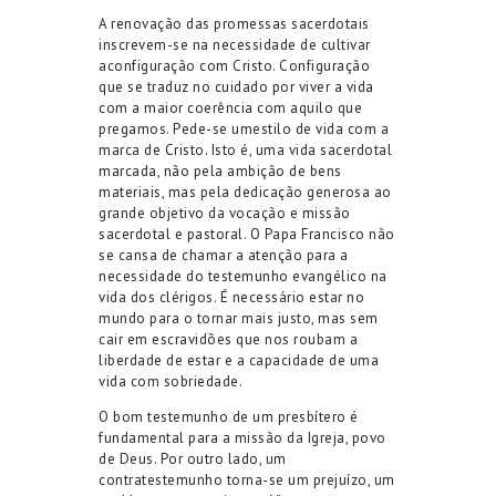
A
renovação das promessas sacerdotais
inscrevem-se na necessidade de cultivar
a
c
onfiguração
com
Cristo
. Configuração
que se traduz
no
cuidado por viver a vida
com a maior coerência com aquilo que
pregamos. Pede-se
um
estilo de vida com a
marca de Cristo.
Isto é, uma vida sacerdotal
marcada
, não
pela ambição de bens
materiais, mas pela dedicação generosa ao
grande objetivo da vocação e missão
sacerdotal e pastoral
.
O Papa Francisco não
se cansa de chamar a atenção para a
necessidade do testemunho evangélico
na
vida d
os clérigos.
É
necessário estar no
mundo para o tornar mais justo, mas sem
cair em escravidões que nos roubam a
liberdade de estar e a
capacidade de uma
vida com sobriedade.
O
bom
testemunho de um presbítero é
fundamental para a missão da Igreja, povo
de Deus.
Por outro lado, um
contratestemunho torna-se um prejuízo, um