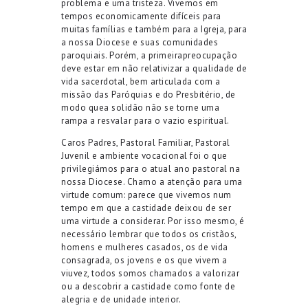
problema e uma tristeza. Vivemos em
tempos economicamente difíceis para
muitas famílias e também para a Igreja, para
a nossa Diocese e suas comunidades
paroquiais. Porém,
a primeira
preocupação
deve estar
em não relativizar
a qualidade de
vida
sacerdotal,
bem articulada com a
missão das Paróquias e do Presbitério, de
modo que
a solidão não
se torne uma
rampa a
resval
ar
para o vazio espiritual
.
Caros
P
adres,
Pastoral Familiar, Pastoral
Juvenil e ambiente vocacional foi o que
privilegiámos para o atual ano pastoral na
nossa Diocese. Chamo a atenção para uma
virtude comum: parece que
vivemos num
tempo em que
a
castidade deixou de ser
uma virtude
a considerar
.
Por isso mesmo, é
necessário lembrar que todos os cristãos,
homens e mulheres casados, os de vida
consagrada, os jovens e os que vivem a
viuvez, todos
s
o
mos
chamados a valorizar
ou a descobrir
a castidade como fonte de
alegria
e de unidade interior
.