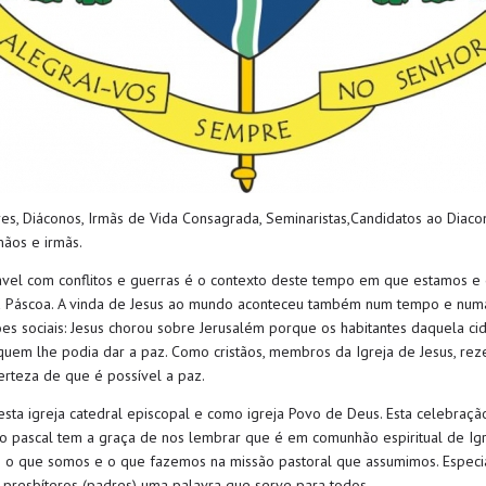
es
, Diáconos, Irmãs de Vida Consagrada,
Seminaristas
,
Candidatos ao Diac
mãos e irmãs
.
vel com conflitos e guerras
é o contexto deste tempo em que estamos 
 Páscoa.
A vinda de Jesus ao mundo aconteceu
também
num tempo
e numa
s sociais: Jesus chorou
sobre Jerusalém por
que os habitantes daquela ci
uem lhe podia dar a paz.
C
omo
cristãos,
membros da Igreja
de Jesus,
rez
erteza de que é possível a paz.
sta igreja catedral
episcopal
e como igreja Povo de Deus
. Esta celebraç
duo pascal tem a graça de nos lembrar que é em comunhão espiritual de Ig
 o que somos e o que fazemos na missão pastoral que assumimos.
E
speci
presbíteros
(
padres
)
uma palavra que serve para todos.