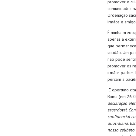
promover o cui
comunidades
p
Ordenação
sac
irmãos e amigo
É minha preoc
apenas à
exter
que permanece 
solidão. Um pad
não pode sentir
promover os re
irmãos padres.
percam a paciê
É oportuno ci
Roma (em 26-0
declaração afet
sacerdotal. Co
confidencial co
quotidiana. Es
nosso celibato 