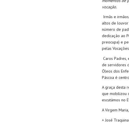
momentos de pr
vocação.
Irmãs e irmãos,
altos de louvor 
número de padr
dedicação ao P
preocupa
)
e pe
pelas Vocaçõe
Caros
P
adres,
de servidores 
Óleos dos Enfe
Páscoa
é centro
A graça desta 
que mobilizou o
escutámos
no E
A Virgem Maria
+ José Traquina