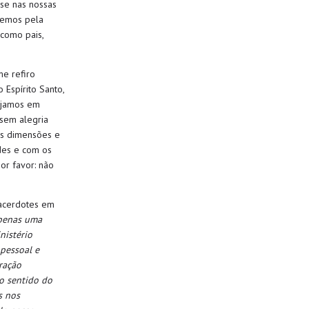
se nas nossas
bemos pela
como pais,
me refiro
o Espírito Santo,
ejamos em
 sem alegria
as dimensões e
des e com os
or favor: não
Sacerdotes em
apenas uma
nistério
pessoal e
ração
o sentido do
s nos