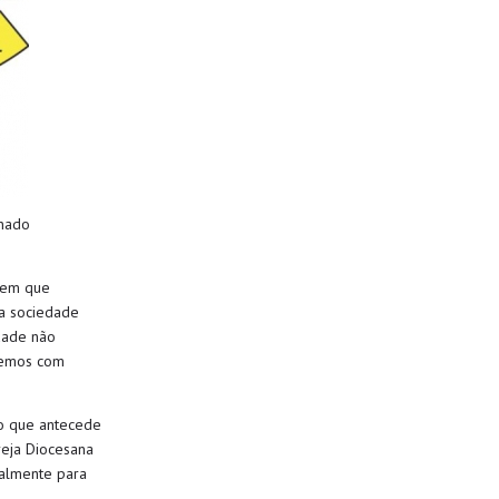
onado
e em
que
 sociedade
dade não
e
mos
com
ão que antecede
reja Diocesana
almente para