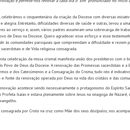
ovação e permite-nos renovar a cada dia o “sim” pronunciado no início 
 c
elebrámos o cinquentenário da criação da Diocese com divers
a
s
iniciati
e alegria. Entretanto, dificuldades
diversas
de saúde e outras, levou
a uma
es ao serviço e, assim,
vários padres
assumiram
uma sobrecarga de traba
ovo de Deus na Diocese. Quero agradecer esse esforço
e esse testemun
dir às comunidades paroquiais que compreendam a dificuldade e rezem p
s
s
acerdotais
e
de
V
ida
religiosa
consagrada.
esta celebração da missa crismal manifesta união dos presbíteros com o b
do Povo de Deus da Diocese. A
renovação das
P
romessas sacerdotais e
a 
rmos e dos Catecúmenos e a Consagração do Crisma,
tudo isto
é indicati
 e fonte da renovação
opera
da por Deus
na vida dos cristãos e das comu
renovação
acontece
sendo
necessariamente
o
protagonismo d
o Espírito Sa
 Profeta Isaías e estava plenamente sobre Jesus
na sinagoga de Nazaré
, 
vangelho.
,
consagrada por Cristo na cruz como
Mãe dos
seus
discípulos
,
nos acompa