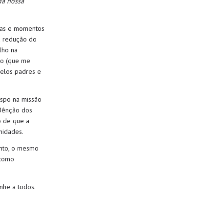
da nossa
vas e
momentos
 redução do
lho na
ho
(
que me
elos padres e
ispo na missão
Bênção dos
vo de que
a
nidades.
nto
, o mesmo
co
mo
nh
e a todos
.
​