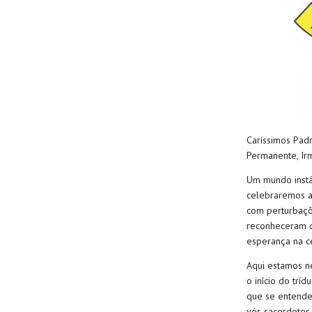
Caríssimo
s
Padr
Permanente,
Ir
U
m mundo instá
celebra
re
mos a
com perturbaçõe
reconheceram
q
esperança
na c
Aqui estamos ne
o início do trí
que se entende
vós
sacerdotes,