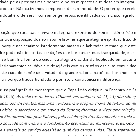
dado pelas pessoas mais pobres e pelos migrantes que desejam integrar-
aroquais
.
N
ão cultivemos complexos de superioridade.
O poder que rece
erdotal
é o
de servir com amor generoso
,
identificados com Cristo
, agindo
s
.
upação que cada padre
viva em
alegria o exercício do
seu
ministério. Não 
ior
boa disposição dos sorrisos, refiro-me aquela alegria espiritual,
fruto d
porque nos sentimos interiormente amados e habitados, mesmo que est
re pode não ter certas condições que lhe dariam mais tranquilidade, mas
-se bem. E a forma de cuidar da alegria é cuidar da fidelidade em todas 
lacionamentos saudáveis e desejáveis com os cristãos das suas comunida
Este cuidado
supõe uma virtude de grande valor: a paciência. Por amor e p
ncia porque traduz bondade e permite a convivência na diferença.
tar um parágrafo da mensagem que o Papa Leão dirigiu num Encontro de 
6-2025):
As palavras de Jesus «Chamei-vos amigos» (Jó
15, 15) não são 
uosa aos discípulos, mas uma verdadeira e própria chave de leitura do mi
m efeito, o sacerdote é um amigo do Senhor, chamado a viver uma relação 
m Ele, alimentada pela Palavra, pela celebração dos Sacramentos e pela o
ta amizade com Cristo
é o fundamento espiritual do ministério ordenado, 
e a energia do serviço eclesial ao qual dedicamos a vida. Ela sustenta-no