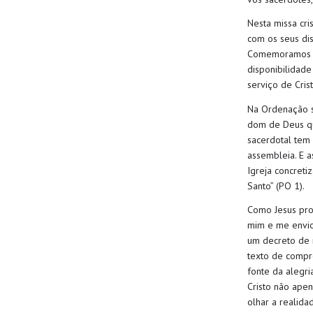
Ne
sta missa cri
com os seus dis
C
omemoramos t
disponibilidad
serviço de Cris
Na Ordenação s
dom de Deus que
sacerdotal tem 
assembleia. E 
Igreja concreti
Santo” (PO 1).
Como Jesus pro
mim e me envi
um decreto d
texto de comp
fonte da alegri
Cristo não ape
olhar a realid