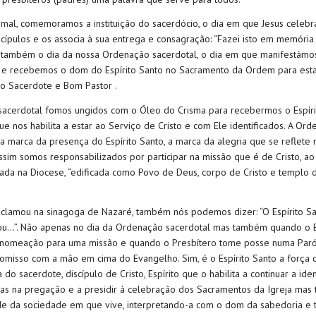
smal
,
comemoramos a instituição do sacerdócio, o dia em que Jesus celebra
cípulos e
os associa à sua entrega e consagração:
“
F
azei isto em memória
ambém o dia da nossa Ordenação sacerdotal, o dia em que manifest
á
mos
e
e recebemos o dom do Espírito Santo no Sacramento da Ordem
para est
to
Sacerdote e Bom Pastor .
acerdotal fomos ungidos com o Óleo do Crisma para recebermos o Espírit
 nos habilita a estar ao Serviço de Cristo e com Ele identificados. A Or
a marca da presença do Espírito Santo, a marca da alegria que
se reflete
assim somos
responsabilizados por participar na missão que é de Cristo, ao
zada na Diocese, “edificada como Povo de Deus, corpo de Cristo e templo d
clamou na sinagoga de Nazaré, também nós podemos dizer: “
O Espírito S
ou…
”.
Não apenas no dia da Ordenação sacerdotal mas também quando o B
e nomeação
para uma missão
e quando o Presbítero tome posse numa Paró
romisso
com a mão em cima do Evangelho
. Sim, é
o Espírito Santo
a força 
a do sacerdote, discípulo de Cristo
,
Espírito que
o habilita a continuar a ide
nas
na
prega
ção
e
a
presidir à
celebra
ção
d
os Sacramentos da Igreja ma
ade
da sociedade em que vive,
interpreta
ndo-a
com o dom da
s
abedoria
e 