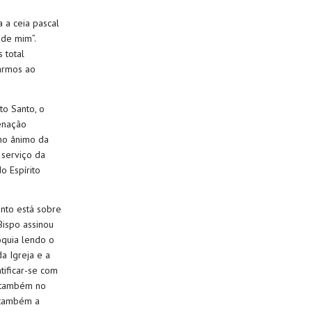
 a ceia pascal
 de mim”
.
 total
ar
mos
ao
o Santo, o
denação
 no ânimo da
 serviço da
o Espírito
anto está sobre
ispo assinou
quia lendo o
da Igreja e
a
ntificar-se com
s também
no
também a