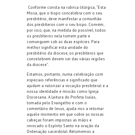
Conform
e
consta n
a
r
u
brica
litúrgica, “Esta
Missa, que o bispo concelebra
com o seu
presbitério, deve manifestar a comunhão
dos presbíteros com o seu bispo. Convém,
por isso, que, na medida do possível, todos
os presbíteros nela tomem parte e
comunguem sob as duas espécies. Para
melhor significar esta unidade do
presbitério da diocese, os presbíteros que
concelebrem devem ser das várias regiões
da diocese”.
Estamos, portanto, numa celebração com
especia
is referências e
significado que
ajudam a valorizar a vocação presbiteral e a
nossa identidade e missão como Igreja
Diocesana
. A Leitura do Profeta Isaías
,
tomada pelo Evangelho e com
o
comentário de Jesus,
ajuda-nos a retomar
aquele momento em que sobre a
s nossas
cabeça
s
foram impostas as mãos e
in
vocado o Espírito Santo na oração da
Ordenação sacerdotal.
Retomemos a