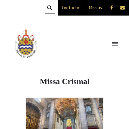
Contactos
Missas
HOME
A DIOCESE
CELEBRAÇÃO
VIDA CRISTÃ
NOTÍCIAS
JUBILEU 50 ANOS
Missa Crismal