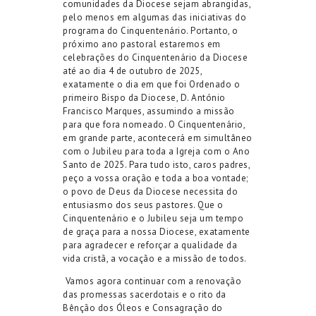
comunidades da Diocese sejam abrangidas
,
pelo menos em algumas das iniciativas
do
programa do Cinquentenário. Portanto, o
próximo ano
pastoral
estaremos em
celebrações do Cinquentenário da Diocese
até
ao dia
4 de outubro
de 2025,
exatamente o dia em que foi Ordenado o
primeiro Bispo da Diocese, D. António
Francisco Marques, assumindo a missão
para que fora n
omeado.
O
Cinquentenário,
em grande parte, acontecerá
em simultâneo
com o
Jubileu para toda a Igreja com o
Ano
Santo
de 2025
. Para tudo isto
,
caros padres,
peço a vossa oração e toda a boa vontade;
o povo de Deus da Diocese necessita do
entusiasmo dos seus pastores.
Que o
Cinquentenário e o
Jubileu seja um tempo
de graça para a nossa Diocese, exatamente
para agradecer e reforçar
a qualidade
da
vida cristã
,
a vocação e
a
missão
de todos
.
Vamos agora continuar com
a renovação
das promessas sacerdotais e o rito da
Bênção dos Óleos e Consagração do