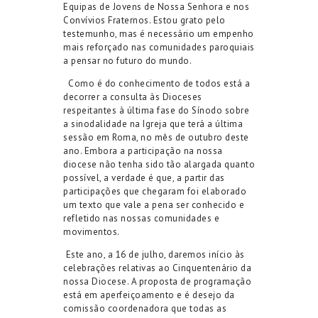
Equipas de Jovens de Nossa Senhora e nos
Convívios Fraternos. Estou grato pelo
testemunho, mas é necessário um empenho
mais reforçado
n
as comunidades paroquiais
a pensar no futuro do mundo
.
Como é do conhecimento de todos está a
decorrer a consulta às Dioceses
respeitantes à última fase do Sínodo sobre
a
sinodalidade
na Igreja que terá a última
sessão em Roma, no mês de outubro deste
ano. Embora a participação na nossa
d
iocese não tenha sido tão alargada quanto
possível, a verdade é que, a partir das
participações que chegaram foi el
a
borado
um texto
que vale a pena ser conhecido e
refletido nas nossas comunidades e
movimentos.
Este ano, a 16 de julho, daremos início às
celebrações relativas ao Cinquentenário da
nossa Diocese.
A proposta de programação
está em aperfeiçoamento e é desejo da
comissão coordenadora que todas as