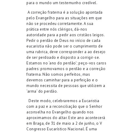
para o mundo um testemunho credível
.
A correção
fraterna
é a solução apontada
pelo Evangelho para as situações em que
não se procedeu corretamente. A sua
prática
entre nós clérigos,
dá-nos
autoridade para a pedir aos cristãos leigos.
Pedir
o perdão de Deus no início de cada
eucaristia não pode ser o cumprimento de
uma
r
u
brica
, deve corresponder a
ao
desejo
de
ser perdoado
e disposto a corrigir-se.
Estamos no ‘ano do perdão’; p
eço-vos caros
padres
:
promovam
os o perdão e
a correção
fraterna
.
Não somos perfeitos,
mas
devemos
caminha
r
para a perfeição
e o
mundo necessita d
e pessoas que utilizem a
‘arma’ do perdão.
Deste modo
,
celebraremos a Eucaristia
com a paz e a reconciliação que o Senhor
aconselh
a
no Evangelho quando nos
aproximamos do altar.
Este ano acontecerá
em Braga, de 31 de maio a 2 de junho, o V
Congresso Eucarístico Nacional.
É
uma