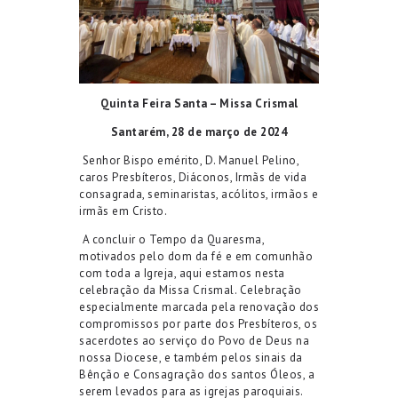
Quinta Feira Santa – Missa Crismal
Santarém,
28
de
março
de 20
2
4
Senhor Bispo emérito,
D. Manuel Pelino,
c
aros
Presbíteros, Diáconos, Irmãs de
v
ida
c
onsagrada,
s
eminaristas, acólitos, irmãos e
irmãs em Cristo.
A concluir o Tempo da Quaresma,
motivados pelo dom da fé e em comunhão
com toda a Igreja, aqui estamos nesta
celebração da Missa Crismal
.
C
elebração
especialmente marcada pel
a
renovação dos
compromissos por parte dos Presbíteros, os
sacerdotes a
o serviço
do Povo de Deus
na
nossa Diocese
,
e
também pelos
sinais
d
a
Bênção e
C
onsagração
d
os santos Óleos, a
serem levados para as
igrejas
par
o
quia
i
s.