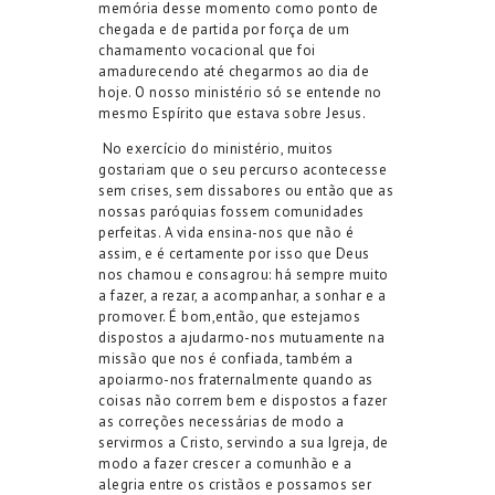
memória desse momento como ponto de
chegada e de partida por força de um
chamamento vocacional que foi
amadurecendo até chegarmos ao dia de
hoje.
O nosso ministério só se entende no
mesmo Espírito que estava sobre Jesus.
No
exercício do ministério, m
uitos
gostar
iam que o
seu
percurso acontecesse
sem crises, sem dissabores ou então que as
nossas paróquias fossem comunidades
perfeitas. A vida ensina-nos que não é
assim
,
e é certamente por isso que Deus
nos chamou e consagrou: há sempre muito
a
fazer, a rezar, a acompanhar
,
a sonhar
e a
promover
.
É bom
,
então
,
que estejamos
dispostos a ajudarmo-nos mutuamente na
missão que nos é confiada, também a
apoiarmo-nos fraternalmente quando as
coisas não correm bem e dispostos a fazer
as correções necessárias de modo a
servirmos a Cristo, servindo a sua Igreja, de
modo a fazer crescer a comunhão
e a
alegria entre os cristãos
e possamos ser