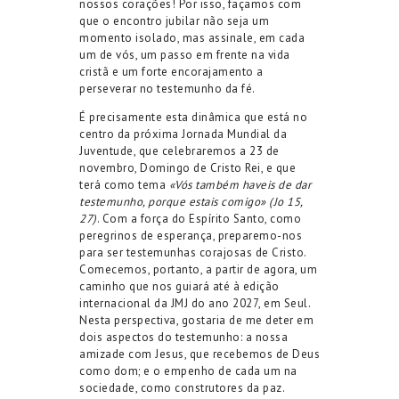
nossos corações! Por isso, façamos com
que o encontro jubilar não seja um
momento isolado, mas assinale, em cada
um de vós, um passo em frente na vida
cristã e um forte encorajamento a
perseverar no testemunho da fé.
É precisamente esta dinâmica que está no
centro da próxima Jornada Mundial da
Juventude, que celebraremos a 23 de
novembro, Domingo de Cristo Rei, e que
terá como tema
«Vós também haveis de dar
testemunho, porque estais comigo» (Jo 15,
27)
. Com a força do Espírito Santo, como
peregrinos de esperança, preparemo-nos
para ser testemunhas corajosas de Cristo.
Comecemos, portanto, a partir de agora, um
caminho que nos guiará até à edição
internacional da JMJ do ano 2027, em Seul.
Nesta perspectiva, gostaria de me deter em
dois aspectos do testemunho: a nossa
amizade com Jesus, que recebemos de Deus
como dom; e o empenho de cada um na
sociedade, como construtores da paz.