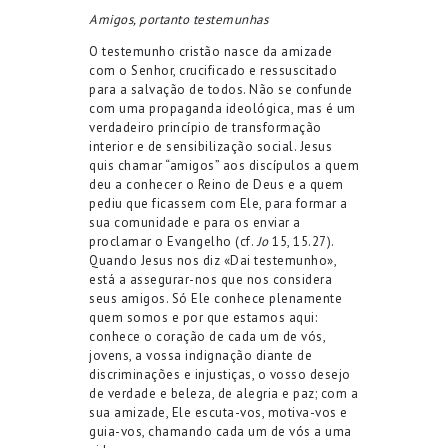
Amigos, portanto testemunhas
O testemunho cristão nasce da amizade
com o Senhor, crucificado e ressuscitado
para a salvação de todos. Não se confunde
com uma propaganda ideológica, mas é um
verdadeiro princípio de transformação
interior e de sensibilização social. Jesus
quis chamar “amigos” aos discípulos a quem
deu a conhecer o Reino de Deus e a quem
pediu que ficassem com Ele, para formar a
sua comunidade e para os enviar a
proclamar o Evangelho (cf.
Jo
15, 15.27).
Quando Jesus nos diz «Dai testemunho»,
está a assegurar-nos que nos considera
seus amigos. Só Ele conhece plenamente
quem somos e por que estamos aqui:
conhece o coração de cada um de vós,
jovens, a vossa indignação diante de
discriminações e injustiças, o vosso desejo
de verdade e beleza, de alegria e paz; com a
sua amizade, Ele escuta-vos, motiva-vos e
guia-vos, chamando cada um de vós a uma