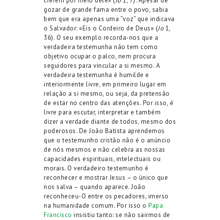
crerem por meio dele» (
Jo
1, 7). Apesar de
gozar de grande fama entre o povo, sabia
bem que era apenas uma “voz” que indicava
o Salvador: «Eis o Cordeiro de Deus» (
Jo
1,
36). O seu exemplo recorda-nos que a
verdadeira testemunha não tem como
objetivo ocupar o palco, nem procura
seguidores para vincular a si mesmo. A
verdadeira testemunha é humilde e
interiormente livre, em primeiro lugar em
relação a si mesmo, ou seja, da pretensão
de estar no centro das atenções. Por isso, é
livre para escutar, interpretar e também
dizer a verdade diante de todos, mesmo dos
poderosos. De João Batista aprendemos
que o testemunho cristão não é o anúncio
de nós mesmos e não celebra as nossas
capacidades espirituais, intelectuais ou
morais. O verdadeiro testemunho é
reconhecer e mostrar Jesus – o único que
nos salva – quando aparece. João
reconheceu-O entre os pecadores, imerso
na humanidade comum. Por isso o
Papa
Francisco
insistiu tanto: se não sairmos de