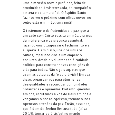
uma dimensão nova e profunda, feita de
proximidade desinteressada, de compaixão
sincera e de ternura fiel. O Espírito Santo
faz-nos ver o próximo com olhos novos: no
outro está um irmão, uma irmã!
O testemunho de fraternidade e paz, que a
amizade com Cristo suscita em nós, tira-nos
da indiferença e da preguiça espiritual,
fazendo-nos ultrapassar o fechamento e a
suspeita. Além disso, une-nos uns aos
outros, impelindo-nos a um empenho
conjunto, desde o voluntariado à caridade
política, para construir novas condições de
vida para todos. Não sigais aqueles que
usam as palavras da fé para dividir! Em vez
disso, organizai-vos para eliminar as
desigualdades e reconciliar comunidades
polarizadas e oprimidas. Portanto, queridos
amigos, escutemos a voz de Deus em nós e
vençamos o nosso egoísmo, tornando-nos
operosos artesãos da paz. Então, essa paz,
que é dom do Senhor Ressuscitado (cf.
Jo
20, 19), tornar-se-á visível no mundo