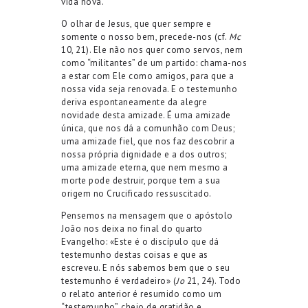
vida nova.
O olhar de Jesus, que quer sempre e
somente o nosso bem, precede-nos (cf.
Mc
10, 21). Ele não nos quer como servos, nem
como “militantes” de um partido: chama-nos
a estar com Ele como amigos, para que a
nossa vida seja renovada. E o testemunho
deriva espontaneamente da alegre
novidade desta amizade. É uma amizade
única, que nos dá a comunhão com Deus;
uma amizade fiel, que nos faz descobrir a
nossa própria dignidade e a dos outros;
uma amizade eterna, que nem mesmo a
morte pode destruir, porque tem a sua
origem no Crucificado ressuscitado.
Pensemos na mensagem que o apóstolo
João nos deixa no final do quarto
Evangelho: «Este é o discípulo que dá
testemunho destas coisas e que as
escreveu. E nós sabemos bem que o seu
testemunho é verdadeiro» (
Jo
21, 24). Todo
o relato anterior é resumido como um
“testemunho”, cheio de gratidão e