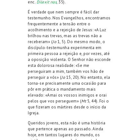
enc.
Dilexit nos
, 35).
É verdade que nem sempre é fácil dar
testemunho. Nos Evangelhos, encontramos
frequentemente a tensão entre o
acolhimento e a rejeição de Jesus: «A Luz
brilhou nas trevas, mas as trevas não a
receberam» (
Jo
1, 5). Do mesmo modo, o
discípulo-testemunha experimenta em
primeira pessoa a rejeição e, por vezes, até
a oposição violenta. O Senhor não esconde
esta dolorosa realidade: «Se me
perseguiram a mim, também vos hão de
perseguir a vós» (
Jo
15, 20). No entanto, ela
torna-se precisamente uma ocasião para
pôr em prática o mandamento mais
elevado: «Amai os vossos inimigos e orai
pelos que vos perseguem» (
Mt
5, 44). Foi o
que fizeram os mártires desde o início da
Igreja.
Queridos jovens, esta não é uma história
que pertence apenas ao passado. Ainda
hoje, em tantos lugares do mundo, os