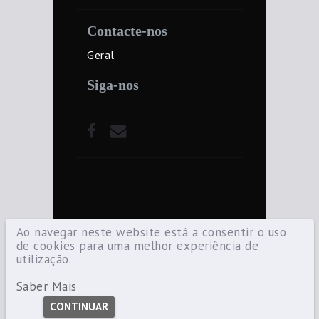
Contacte-nos
Geral
Siga-nos
Ao navegar neste website está a consentir o uso
de cookies para uma melhor experiência de
utilização.
©2021 Diocese de Santarém — Todos os
direitos reservados.
Saber Mais
CONTINUAR