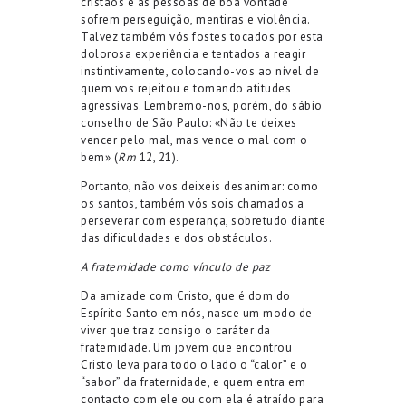
cristãos e as pessoas de boa vontade
sofrem perseguição, mentiras e violência.
Talvez também vós fostes tocados por esta
dolorosa experiência e tentados a reagir
instintivamente, colocando-vos ao nível de
quem vos rejeitou e tomando atitudes
agressivas. Lembremo-nos, porém, do sábio
conselho de São Paulo: «Não te deixes
vencer pelo mal, mas vence o mal com o
bem» (
Rm
12, 21).
Portanto, não vos deixeis desanimar: como
os santos, também vós sois chamados a
perseverar com esperança, sobretudo diante
das dificuldades e dos obstáculos.
A fraternidade como vínculo de paz
Da amizade com Cristo, que é dom do
Espírito Santo em nós, nasce um modo de
viver que traz consigo o caráter da
fraternidade. Um jovem que encontrou
Cristo leva para todo o lado o “calor” e o
“sabor” da fraternidade, e quem entra em
contacto com ele ou com ela é atraído para