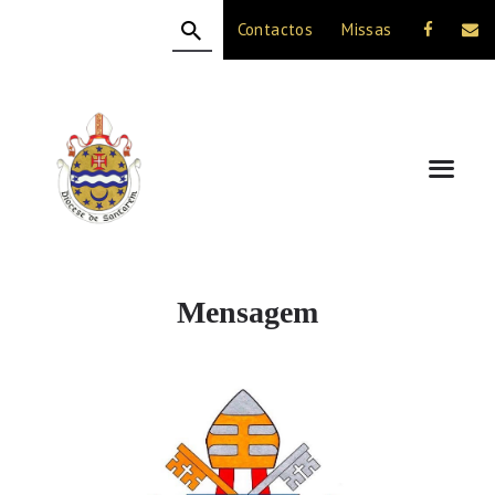
Contactos
Missas
HOME
A DIOCESE
CELEBRAÇÃO
VIDA CRISTÃ
NOTÍCIAS
JUBILEU 50 ANOS
Mensagem