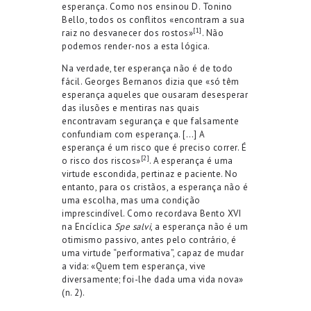
esperança. Como nos ensinou D. Tonino
Bello, todos os conflitos «encontram a sua
[1]
raiz no desvanecer dos rostos»
. Não
podemos render-nos a esta lógica.
Na verdade, ter esperança não é de todo
fácil. Georges Bernanos dizia que «só têm
esperança aqueles que ousaram desesperar
das ilusões e mentiras nas quais
encontravam segurança e que falsamente
confundiam com esperança. […] A
esperança é um risco que é preciso correr. É
[2]
o risco dos riscos»
. A esperança é uma
virtude escondida, pertinaz e paciente. No
entanto, para os cristãos, a esperança não é
uma escolha, mas uma condição
imprescindível. Como recordava Bento XVI
na Encíclica
Spe salvi
, a esperança não é um
otimismo passivo, antes pelo contrário, é
uma virtude “performativa”, capaz de mudar
a vida: «Quem tem esperança, vive
diversamente; foi-lhe dada uma vida nova»
(n. 2).