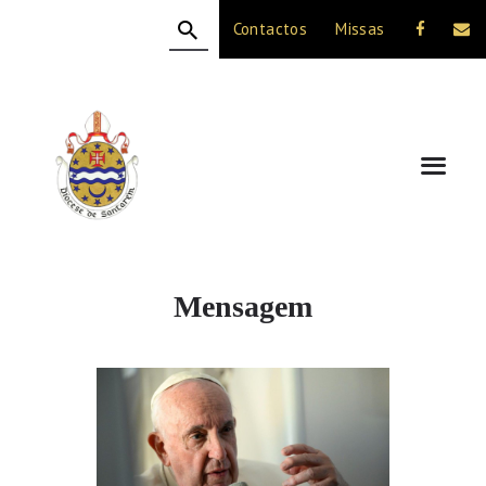
Contactos
Missas
HOME
A DIOCESE
CELEBRAÇÃO
VIDA CRISTÃ
NOTÍCIAS
JUBILEU 50 ANOS
Mensagem