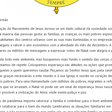
 irmãs
ação do Nascimento de Jesus, tornou-se um dado cultural da sociedade ocid
maioria das pessoas gosta: as famílias, as crianças, os mais pobres espe
abitantes dos centros urbanos com as ruas mais iluminadas, e os empresári
alguns a salvar o ano económico com a atividade do mês de dezembro. A t
hares ou milhões de mensagens a expressar votos de Natal com alegria e 
de todo este ambiente, mas busquemos mais fundo o sentido das coisas, 
gostamos de repetir. Coloquemos esperança nas atitudes ou ações que pr
ueles a quem queremos saudar. Peçamos ao Senhor Jesus que, pela cele
as graças necessárias a este mundo e à sua Igreja, e suscite no coração de
is pobres. Para uma Humanidade com milhões de pobres, migrantes e re
eis que se arrastam, o Natal só pode ser um sinal de esperança. Jesus nasc
r possível a civilização do Amor, onde exista justiça e paz.
de pandemia, importa valorizar a família e contribuir para o bom ambiente
 é colaborar para o bem do mundo. Lembramos as situações familiares em 
ceis e não esquecemos os que estão sós, os que não tem família, as pesso