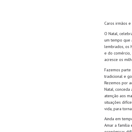
Caros irmãos e
O Natal, celebr
um tempo que a 
lembrados, os h
e do comércio, 
acresce os mil
Fazemos parte 
tradicional e 
Rezemos por aq
Natal, conceda 
atenção aos ma
situações difíc
vida, para torna
Ainda em tempo 
Amar a família
económicas difí