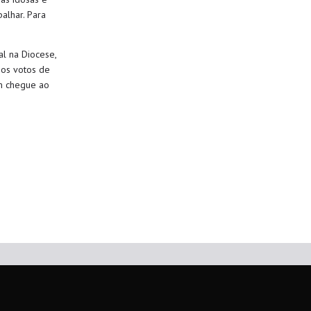
alhar. Para
al na Diocese,
, os votos de
ém chegue ao