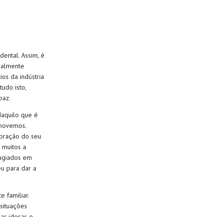
ental. Assim, é
cialmente
os da indústria
udo isto,
paz.
daquilo que é
omovemos.
bração do seu
 muitos a
fugiados em
eu para dar a
 familiar.
situações
as idosas e