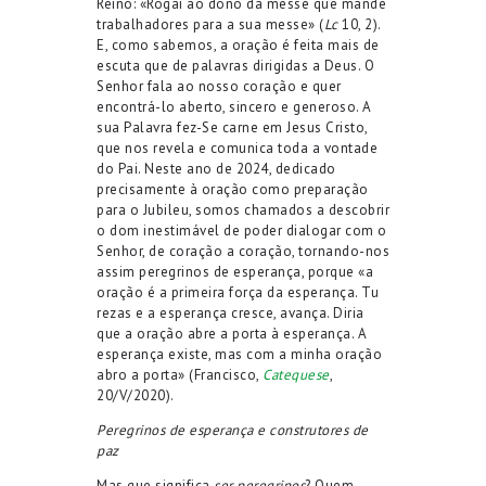
Reino: «Rogai ao dono da messe que mande
trabalhadores para a sua messe» (
Lc
10, 2).
E, como sabemos, a oração é feita mais de
escuta que de palavras dirigidas a Deus. O
Senhor fala ao nosso coração e quer
encontrá-lo aberto, sincero e generoso. A
sua Palavra fez-Se carne em Jesus Cristo,
que nos revela e comunica toda a vontade
do Pai. Neste ano de 2024, dedicado
precisamente à oração como preparação
para o Jubileu, somos chamados a descobrir
o dom inestimável de poder dialogar com o
Senhor, de coração a coração, tornando-nos
assim peregrinos de esperança, porque «a
oração é a primeira força da esperança. Tu
rezas e a esperança cresce, avança. Diria
que a oração abre a porta à esperança. A
esperança existe, mas com a minha oração
abro a porta» (Francisco,
Catequese
,
20/V/2020).
Peregrinos de esperança e construtores de
paz
Mas que significa
ser peregrinos
? Quem