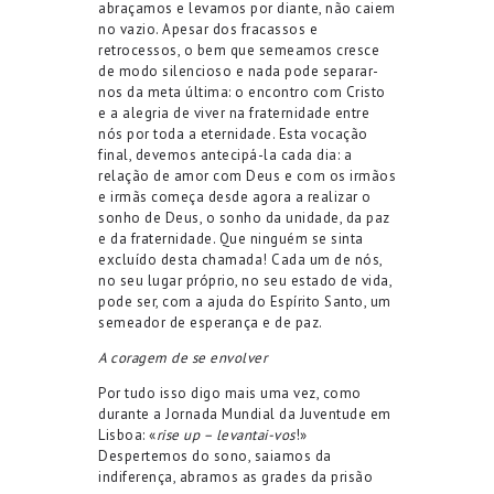
abraçamos e levamos por diante, não caiem
no vazio. Apesar dos fracassos e
retrocessos, o bem que semeamos cresce
de modo silencioso e nada pode separar-
nos da meta última: o encontro com Cristo
e a alegria de viver na fraternidade entre
nós por toda a eternidade. Esta vocação
final, devemos antecipá-la cada dia: a
relação de amor com Deus e com os irmãos
e irmãs começa desde agora a realizar o
sonho de Deus, o sonho da unidade, da paz
e da fraternidade. Que ninguém se sinta
excluído desta chamada! Cada um de nós,
no seu lugar próprio, no seu estado de vida,
pode ser, com a ajuda do Espírito Santo, um
semeador de esperança e de paz.
A coragem de se envolver
Por tudo isso digo mais uma vez, como
durante a Jornada Mundial da Juventude em
Lisboa: «
rise up – levantai-vos
!»
Despertemos do sono, saiamos da
indiferença, abramos as grades da prisão