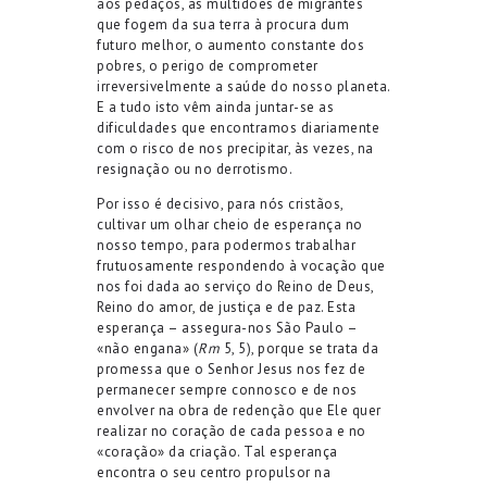
aos pedaços, as multidões de migrantes
que fogem da sua terra à procura dum
futuro melhor, o aumento constante dos
pobres, o perigo de comprometer
irreversivelmente a saúde do nosso planeta.
E a tudo isto vêm ainda juntar-se as
dificuldades que encontramos diariamente
com o risco de nos precipitar, às vezes, na
resignação ou no derrotismo.
Por isso é decisivo, para nós cristãos,
cultivar um olhar cheio de esperança no
nosso tempo, para podermos trabalhar
frutuosamente respondendo à vocação que
nos foi dada ao serviço do Reino de Deus,
Reino do amor, de justiça e de paz. Esta
esperança – assegura-nos São Paulo –
«não engana» (
Rm
5, 5), porque se trata da
promessa que o Senhor Jesus nos fez de
permanecer sempre connosco e de nos
envolver na obra de redenção que Ele quer
realizar no coração de cada pessoa e no
«coração» da criação. Tal esperança
encontra o seu centro propulsor na