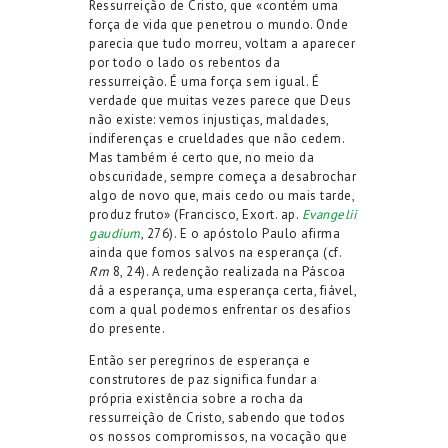
Ressurreição de Cristo, que «contém uma
força de vida que penetrou o mundo. Onde
parecia que tudo morreu, voltam a aparecer
por todo o lado os rebentos da
ressurreição. É uma força sem igual. É
verdade que muitas vezes parece que Deus
não existe: vemos injustiças, maldades,
indiferenças e crueldades que não cedem.
Mas também é certo que, no meio da
obscuridade, sempre começa a desabrochar
algo de novo que, mais cedo ou mais tarde,
produz fruto» (Francisco, Exort. ap.
Evangelii
gaudium
, 276). E o apóstolo Paulo afirma
ainda que fomos salvos na esperança (cf.
Rm
8, 24). A redenção realizada na Páscoa
dá a esperança, uma esperança certa, fiável,
com a qual podemos enfrentar os desafios
do presente.
Então ser peregrinos de esperança e
construtores de paz significa fundar a
própria existência sobre a rocha da
ressurreição de Cristo, sabendo que todos
os nossos compromissos, na vocação que