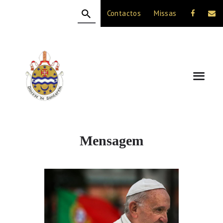
Contactos
Missas
HOME
A DIOCESE
CELEBRAÇÃO
VIDA CRISTÃ
NOTÍCIAS
JUBILEU 50 ANOS
Mensagem