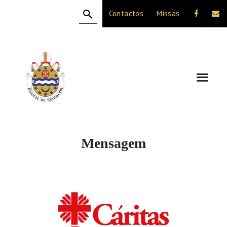
Contactos
Missas
HOME
A DIOCESE
CELEBRAÇÃO
VIDA CRISTÃ
NOTÍCIAS
JUBILEU 50 ANOS
Mensagem