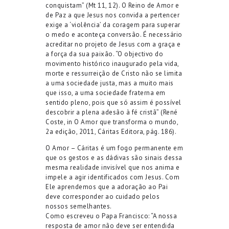
conquistam” (Mt 11, 12). O Reino de Amor e
de Paz a que Jesus nos convida a pertencer
exige a ‘violência’ da coragem para superar
o medo e aconteça conversão. É necessário
acreditar no projeto de Jesus com a graça e
a força da sua paixão. “O objectivo do
movimento histórico inaugurado pela vida,
morte e ressurreição de Cristo não se limita
a uma sociedade justa, mas a muito mais
que isso, a uma sociedade fraterna em
sentido pleno, pois que só assim é possível
descobrir a plena adesão à fé cristã” (René
Coste, in O Amor que transforma o mundo,
2a edição, 2011, Cáritas Editora, pág. 186).
O Amor – Cáritas é um fogo permanente em
que os gestos e as dádivas são sinais dessa
mesma realidade invisível que nos anima e
impele a agir identificados com Jesus. Com
Ele aprendemos que a adoração ao Pai
deve corresponder ao cuidado pelos
nossos semelhantes.
Como escreveu o Papa Francisco: “A nossa
resposta de amor não deve ser entendida