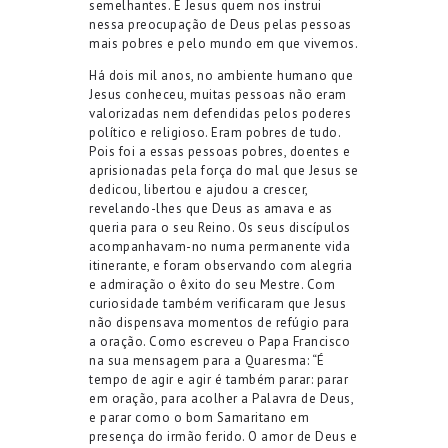
semelhantes. É Jesus quem nos instrui
nessa preocupação de Deus pelas pessoas
mais pobres e pelo mundo em que vivemos.
Há dois mil anos, no ambiente humano que
Jesus conheceu, muitas pessoas não eram
valorizadas nem defendidas pelos poderes
político e religioso. Eram pobres de tudo.
Pois foi a essas pessoas pobres, doentes e
aprisionadas pela força do mal que Jesus se
dedicou, libertou e ajudou a crescer,
revelando-lhes que Deus as amava e as
queria para o seu Reino. Os seus discípulos
acompanhavam-no numa permanente vida
itinerante, e foram observando com alegria
e admiração o êxito do seu Mestre. Com
curiosidade também verificaram que Jesus
não dispensava momentos de refúgio para
a oração. Como escreveu o Papa Francisco
na sua mensagem para a Quaresma: “É
tempo de agir e agir é também parar: parar
em oração, para acolher a Palavra de Deus,
e parar como o bom Samaritano em
presença do irmão ferido. O amor de Deus e