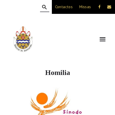
Contactos
Missas
HOME
A DIOCESE
CELEBRAÇÃO
VIDA CRISTÃ
NOTÍCIAS
JUBILEU 50 ANOS
Homilia