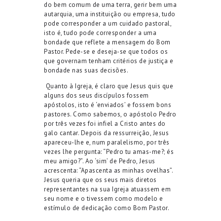
do bem comum de uma terra, gerir bem uma
autarquia, uma instituição ou empresa, tudo
pode corresponder a
um
cuidado pastoral
,
isto é, tudo pode corresponder a uma
bondade que reflete a mensagem do Bom
Pastor
.
Pede-se
e deseja-se que
todos
os
que governam
tenham critérios de justiça e
bondade nas suas decisões.
Quanto à Igreja, é claro que Jesus quis que
alguns d
os seus
discípulos fossem
apóstolos
, isto é ‘enviados’ e
fossem bons
pastores. Como sabemos, o apóstolo Pedro
por três vezes foi infiel a Cristo antes do
galo cantar. Depois da ressurreição, Jesus
apareceu
-lhe
e, num paralelismo, por três
vezes lhe pergunta: “Pedro tu amas-me
?
; és
meu amigo
?
”. Ao ‘sim’ de Pedro, Jesus
acrescenta: “Apascenta as minhas ovelhas”.
Jesus queria que
os seus mais diretos
representantes na
sua Igreja
atuassem
em
seu nome
e o tivessem
como modelo
e
estímulo
de
dedicação como
Bom Pastor.