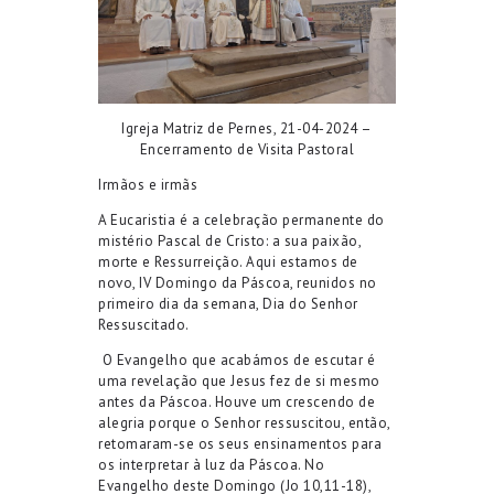
Igreja Matriz de Pernes
, 21-04-2024
–
Encerramento de Visita Pastoral
Irmãos e irmãs
A Eucaristia é a celebração permanente do
mistério Pascal de Cristo: a sua paixão,
morte e Ressurreição.
Aqui estamos
de
novo
,
IV Domingo da Páscoa
,
reunidos
no
primeiro dia da semana
, Dia do Senhor
Ressuscitado.
O
Evangelho que acabámos de escutar
é
uma revelação que Jesus fez de si mesmo
antes da Páscoa. H
ouve
um crescendo
de
alegria
porque o Senhor r
essu
scitou, então,
retoma
ra
m-se os seus ensinamentos para
os interpretar à luz da Páscoa
.
No
Evangelho
d
e
ste Domingo
(
Jo
10,11-18
)
,