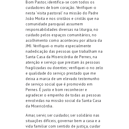
Bom Pastor
,
identifica-se com todos os
cuidadores de bom coração
.
Verifiquei-o
nesta ‘visita pastoral’ na missão do Padre
João Moita e nos cristãos e cristãs que na
comunidade paroquial assumem
responsabilidades
diversas na liturgia, no
cuidado pelos espaços comunitários, no
acolhimento como aconteceu por altura da
JMJ
. Verifiquei-o muito especialmente
na
dedicação das pessoas que trabalham
na
Santa Casa da Misericórdia de Pernes
,
na
atenção
e serviço que prestam
às pessoas
fragilizadas ou doentes
;
v
erifiquei
-o
n
o
zelo
e qualidade do serviço prestado que me
deixa
a marca de
um elevado testemunho
de serviço social que é promovido em
Pernes
.
É justo e bom reconhecer e
agradecer
o empenho de todas as pessoas
envolvidas na missão social da Santa Casa
da Misericórdia.
Amar, ser
vir, ser
cuidador, ser solidário
n
as
situações
difíceis, governar bem a casa e a
vida familiar com sentido de justiça, cuidar