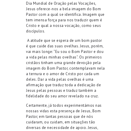
Dia Mundial de Oração pelas Vocações
,
Jesus
oferece-nos a bela imagem do Bom
Pastor com
a qual se identifica
.
Imagem que
tem imensa força para nos traduzir quem é
Cristo e qual a nossa vocação, como seus
discípulos.
A atitude que se espera de um bom pastor
é que cuide das suas ovelhas. Jesus,
porém,
vai mais longe: “
Eu sou o Bom Pastor e dou
a vida pelas minhas ovelhas
”.
Os primeiros
cristãos tinham uma grande devoção pela
imagem do Bom Pastor
,
contemplavam nela
a ternura e o amor de Cristo por cada um
deles.
Dar a vida pelas ovelhas é uma
afirmação que traduz toda a dedicação de
Jesus pelas pessoas e traduz também a
fidelidade do seu amor revelado na cruz.
Certamente,
já
todos
experiment
á
mos nas
nossas vidas esta presença de Jesus
, Bom
Pastor
,
em tantas pessoas que de nós
cuidaram
,
ou cuidam
,
em situações tão
diversas de necessidade de apoio. Jesus
,