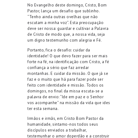
No
Evangelho deste domingo, Cristo
,
Bom
Pastor, lança um desafio que sublinho.
“
Tenho ainda outras ovelhas que não
escutam a minha voz
”
. Esta preocupação
deve ser
nossa: guard
ar
e cultiv
ar
a Palavra
de Cristo de modo que
,
a nossa vida, seja
um
digno
testemunho
com alegria
e Fé.
Portanto, fica o desafio:
cuidar da
identidade
! O que devo fazer para ser mais
forte na fé, na identificação com Cristo, a fé
confiança a sério que faz arredar
montanhas. E
cuidar da missão
.
O
que já se
faz e o muito que há para fazer pode ser
feito
com
identidade e missão. Todos os
domingos, no final da missa escuta-se a
palavra de envio: “Ide em paz e o Senhor
vos acompanhe” na missão da vida que ides
ter esta semana.
Irmãos e irmãs, em Cristo
Bom Pastor da
humanidade
, sintamo
-no
s todos seus
discípulos enviados a trabalhar,
testemunhar
o amor
do
perdão
e a construir