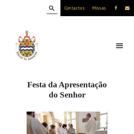
Contactos
Missas
HOME
A DIOCESE
CELEBRAÇÃO
VIDA CRISTÃ
NOTÍCIAS
JUBILEU 50 ANOS
Festa da Apresentação
do Senhor