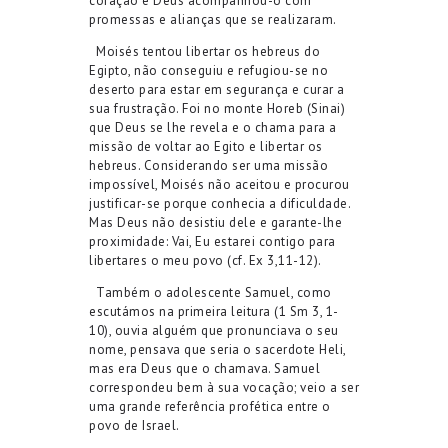
coração e Deus acompanhou-o com
promessas e alianças que se realizaram.
Moisés tentou libertar os hebreus do
Egipto, não conseguiu e refugiou-se no
deserto para estar em segurança e curar a
sua frustração. Foi no monte Horeb (Sinai)
que Deus se lhe revela e o chama para a
missão de voltar ao Egito e libertar os
hebreus. Considerando ser uma missão
impossível, Moisés não aceitou e procurou
justificar-se porque conhecia a dificuldade.
Mas Deus não desistiu dele e garante-lhe
proximidade: Vai, Eu estarei contigo para
libertares o meu povo (cf. Ex 3,11-12).
Também o adolescente Samuel, como
escutámos na primeira leitura (1 Sm 3, 1-
10), ouvia alguém que pronunciava o seu
nome, pensava que seria o sacerdote Heli,
mas era Deus que o chamava. Samuel
correspondeu bem à sua vocação; veio a ser
uma grande referência profética entre o
povo de Israel.