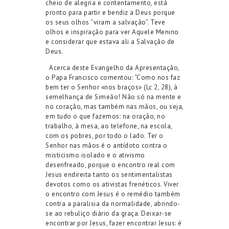
cheio de alegria e contentamento, está
pronto para partir e bendiz a Deus porque
os seus olhos “viram a salvação”. Teve
olhos e inspiração para ver Aquele Menino
e considerar que estava ali a Salvação de
Deus.
Acerca deste Evangelho da Apresentação,
o Papa Francisco comentou: “Como nos faz
bem ter o Senhor «nos braços» (Lc 2, 28), à
semelhança de Simeão! Não só na mente e
no coração, mas também nas mãos, ou seja,
em tudo o que fazemos: na oração, no
trabalho, à mesa, ao telefone, na escola,
com os pobres, por todo o lado. Ter o
Senhor nas mãos é o antídoto contra o
misticismo isolado e o ativismo
desenfreado, porque o encontro real com
Jesus endireita tanto os sentimentalistas
devotos como os ativistas frenéticos. Viver
o encontro com Jesus é o remédio também
contra a paralisia da normalidade, abrindo-
se ao rebuliço diário da graça. Deixar-se
encontrar por Jesus, fazer encontrar Jesus: é